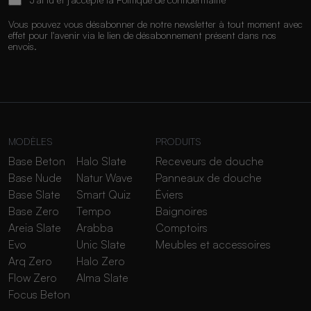
Vous pouvez vous désabonner de notre newsletter à tout moment avec
effet pour l'avenir via le lien de désabonnement présent dans nos
envois.
MODÈLES
PRODUITS
Base Beton
Halo Slate
Receveurs de douche
Base Nude
Natur Wave
Panneaux de douche
Base Slate
Smart Quiz
Éviers
Base Zero
Tempo
Baignoires
Areia Slate
Arabba
Comptoirs
Evo
Unic Slate
Meubles et accessoires
Arq Zero
Halo Zero
Flow Zero
Alma Slate
Focus Beton