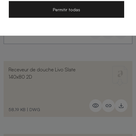
Permitir todas
Receveur de douche Livo Slate
140x80 2D
58.19 KB
|
DWG