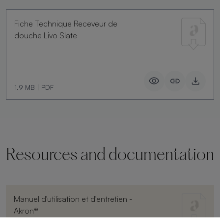
Fiche Technique Receveur de
douche Livo Slate
1.9 MB
|
PDF
Resources and documentation
Manuel d'utilisation et d'entretien -
Akron®