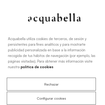
107.6 KB
|
PDF
Acquabella utiliza cookies de terceros, de sesión y
persistentes para fines analíticos y para mostrarte
Manuel d'installation des receveurs
publicidad personalizada en base a la información
de douche Akron®
recogida de tus hábitos de navegación (por ejemplo, las
páginas visitadas). Para obtener más información visite
nuestra
política de cookies
4.15 MB
|
PDF
Rechazar
Configurar cookies
Plans techniques Livo Slate