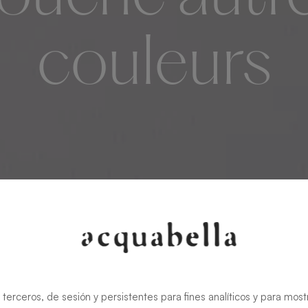
couleurs
 terceros, de sesión y persistentes para fines analíticos y para most