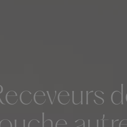
Receveurs d
ouche autr