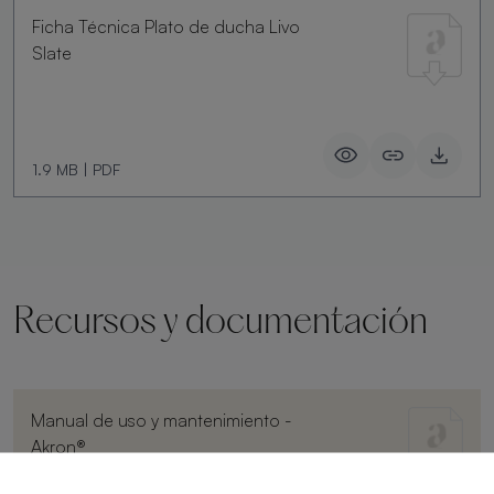
Ficha Técnica Plato de ducha Livo
Slate
1.9 MB
|
PDF
Recursos y documentación
Manual de uso y mantenimiento -
Akron®