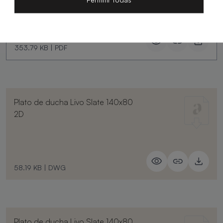
353.79 KB
|
PDF
Plato de ducha Livo Slate 140x80
2D
58.19 KB
|
DWG
Plato de ducha Livo Slate 140x80