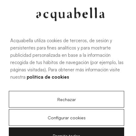
107.6 KB
|
PDF
Acquabella utiliza cookies de terceros, de sesión y
persistentes para fines analíticos y para mostrarte
Manual de instalación de platos de
publicidad personalizada en base a la información
ducha Akron®
recogida de tus hábitos de navegación (por ejemplo, las
páginas visitadas). Para obtener más información visite
nuestra
política de cookies
4.15 MB
|
PDF
Rechazar
Configurar cookies
Planos técnicos Livo Slate
Permitir todas