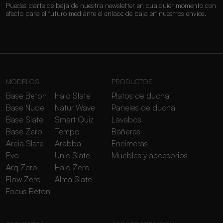
Puedes darte de baja de nuestra newsletter en cualquier momento con
efecto para el futuro mediante el enlace de baja en nuestros envíos.
MODELOS
PRODUCTOS
Base Beton
Halo Slate
Platos de ducha
Base Nude
Natur Wave
Paneles de ducha
Base Slate
Smart Quiz
Lavabos
Base Zero
Tempo
Bañeras
Areia Slate
Arabba
Encimeras
Evo
Unic Slate
Muebles y accesorios
Arq Zero
Halo Zero
Flow Zero
Alma Slate
Focus Beton