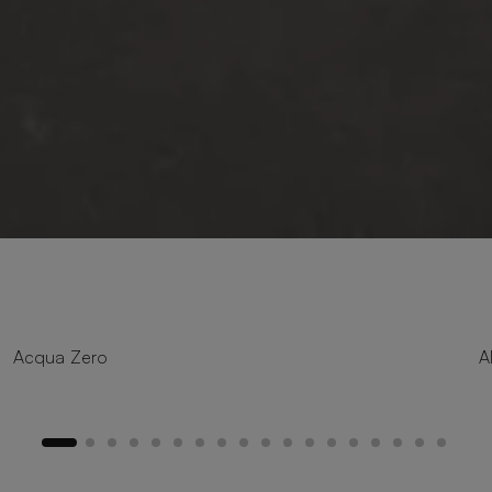
8 tailles
Acqua Zero
A