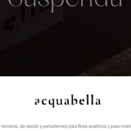
 terceros, de sesión y persistentes para fines analíticos y para most