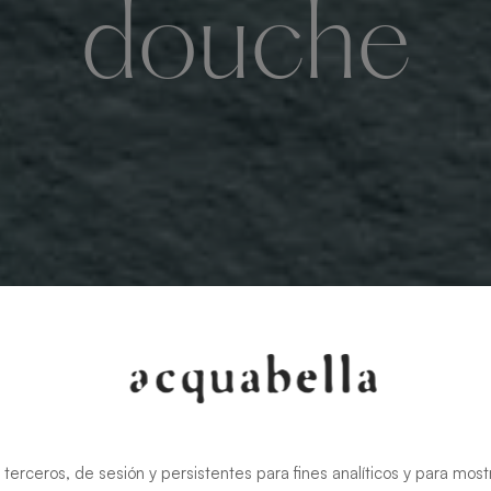
douche
 terceros, de sesión y persistentes para fines analíticos y para most