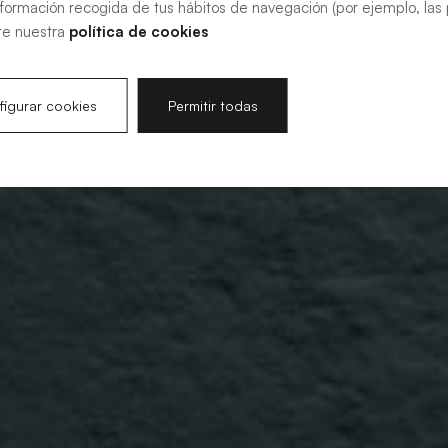
nformación recogida de tus hábitos de navegación (por ejemplo, las p
te nuestra
política de cookies
igurar cookies
Permitir todas