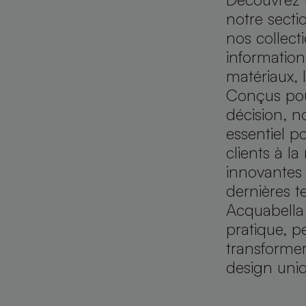
notre secti
nos collect
informations
matériaux, l
Conçus pour 
décision, n
essentiel po
clients à l
innovantes 
dernières t
Acquabella 
pratique, p
transforme
design uni