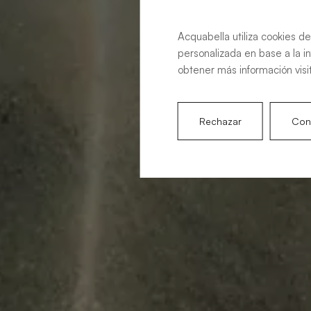
Acquabella utiliza cookies de
personalizada en base a la i
obtener más información visi
Rechazar
Conf