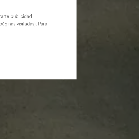
rarte publicidad
áginas visitadas). Para