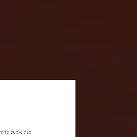
rarte publicidad