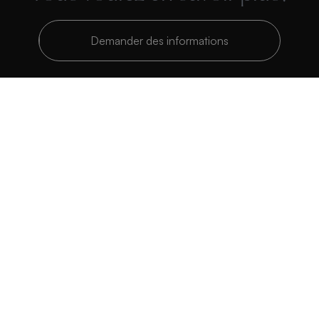
Demander des informations
Polígono Industrial Belcaire. Calle C, Parcela 1201 CP 12600 La Vall
d’Uixó, Castellón, España
Tél:
+34 964 66 19 19
Tous droits réservés. Acquabella 2026©
Rapport sur l'impôt sur les sociétés
Canal de signalement