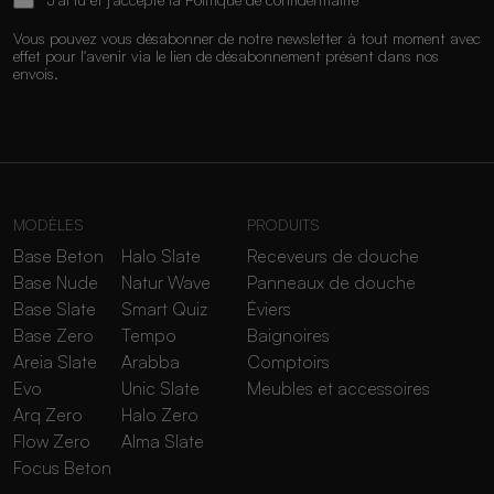
Vous pouvez vous désabonner de notre newsletter à tout moment avec
effet pour l'avenir via le lien de désabonnement présent dans nos
envois.
MODÈLES
PRODUITS
Base Beton
Halo Slate
Receveurs de douche
Base Nude
Natur Wave
Panneaux de douche
Base Slate
Smart Quiz
Éviers
Base Zero
Tempo
Baignoires
Areia Slate
Arabba
Comptoirs
Evo
Unic Slate
Meubles et accessoires
Arq Zero
Halo Zero
Flow Zero
Alma Slate
Focus Beton