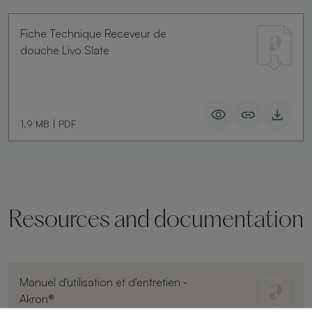
Fiche Technique Receveur de
douche Livo Slate
1.9 MB
|
PDF
Resources and documentation
Manuel d'utilisation et d'entretien -
Akron®