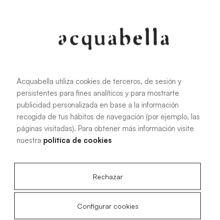
107.6 KB
|
PDF
Acquabella utiliza cookies de terceros, de sesión y
persistentes para fines analíticos y para mostrarte
Manuel d'installation des receveurs
publicidad personalizada en base a la información
de douche Akron®
recogida de tus hábitos de navegación (por ejemplo, las
páginas visitadas). Para obtener más información visite
nuestra
política de cookies
4.15 MB
|
PDF
Rechazar
Configurar cookies
Plans techniques Livo Slate