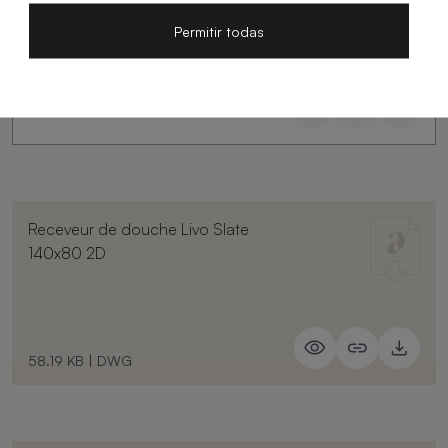
Permitir todas
Receveur de douche Livo Slate
140x80 2D
58.19 KB
|
DWG