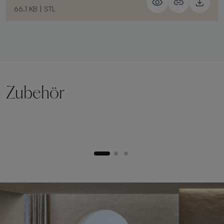
66.1 KB
|
STL
Zubehör
Hebesockel