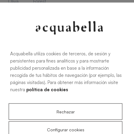
Oliva
Forest
Acquabella utiliza cookies de terceros, de sesión y
Alle Maße
persistentes para fines analíticos y para mostrarte
publicidad personalizada en base a la información
100 X 70 cm
200 X 70 cm
recogida de tus hábitos de navegación (por ejemplo, las
páginas visitadas). Para obtener más información visite
120 X 70 cm
100 X 80 cm
nuestra
política de cookies
140 X 70 cm
120 X 80 cm
160 X 70 cm
140 X 80 cm
Rechazar
180 X 70 cm
160 X 80 cm
180 X 80 cm
160 X 90 cm
Configurar cookies
200 X 80 cm
180 X 90 cm