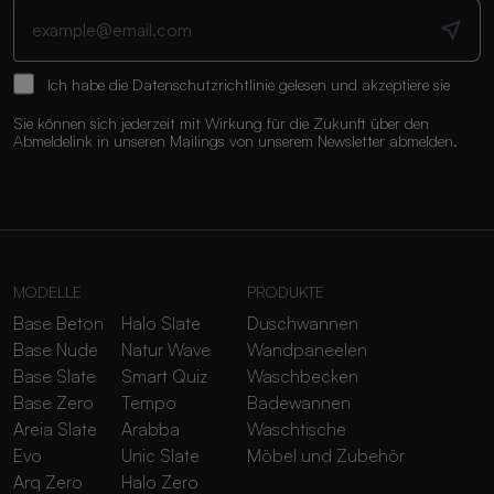
Ich habe die
Datenschutzrichtlinie
gelesen und akzeptiere sie
Sie können sich jederzeit mit Wirkung für die Zukunft über den
Abmeldelink in unseren Mailings von unserem Newsletter abmelden.
MODELLE
PRODUKTE
Base Beton
Halo Slate
Duschwannen
Base Nude
Natur Wave
Wandpaneelen
Base Slate
Smart Quiz
Waschbecken
Base Zero
Tempo
Badewannen
Areia Slate
Arabba
Waschtische
Evo
Unic Slate
Möbel und Zubehör
Arq Zero
Halo Zero