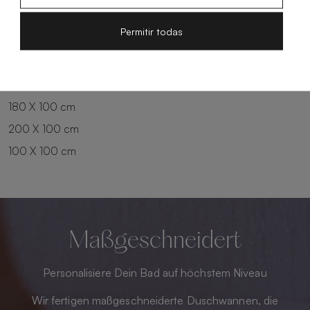
100 X 90 cm
200 X 90 cm
Permitir todas
120 X 90 cm
120 X 100 cm
140 X 90 cm
140 X 100 cm
160 X 100 cm
180 X 100 cm
200 X 100 cm
100 X 100 cm
Maßgeschneidert
Personalisiere Dein Bad auf höchstem Niveau
Wir fertigen maßgeschneiderte Duschwannen, die