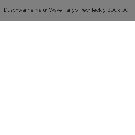
Duschwanne Natur Wave Fango Rechteckig 200x100
25 Größen
Duschwanne Natur Wave Crema Rechteckig 200x100
25 Größen
Duschwanne Natur Wave Cemento Rechteckig
200x100
25 Größen
Duschwanne Natur Wave Capuccino Rechteckig
200x100
25 Größen
Duschwanne Natur Wave Blanco Rechteckig 200x100