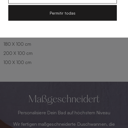
100 X 90 cm
200 X 90 cm
Permitir todas
120 X 90 cm
120 X 100 cm
140 X 90 cm
140 X 100 cm
160 X 100 cm
180 X 100 cm
200 X 100 cm
100 X 100 cm
Maßgeschneidert
Personalisiere Dein Bad auf höchstem Niveau
Wir fertigen maßgeschneiderte Duschwannen, die