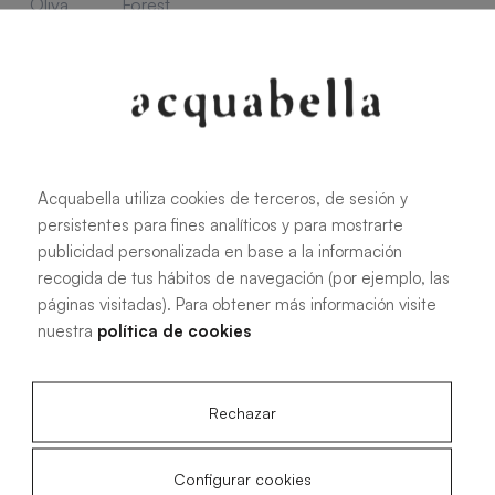
Oliva
Forest
Acquabella utiliza cookies de terceros, de sesión y
Alle Maße
persistentes para fines analíticos y para mostrarte
publicidad personalizada en base a la información
100 X 70 cm
200 X 70 cm
recogida de tus hábitos de navegación (por ejemplo, las
páginas visitadas). Para obtener más información visite
120 X 70 cm
100 X 80 cm
nuestra
política de cookies
140 X 70 cm
120 X 80 cm
160 X 70 cm
140 X 80 cm
Rechazar
180 X 70 cm
160 X 80 cm
180 X 80 cm
160 X 90 cm
Configurar cookies
200 X 80 cm
180 X 90 cm