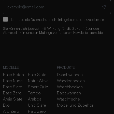
Ich habe die
Datenschutzrichtlinie
gelesen und akzeptiere sie
Sie können sich jederzeit mit Wirkung für die Zukunft über den
Abmeldelink in unseren Mailings von unserem Newsletter abmelden.
MODELLE
PRODUKTE
Base Beton
Halo Slate
Duschwannen
Base Nude
Natur Wave
Wandpaneelen
Base Slate
Smart Quiz
Waschbecken
Base Zero
Tempo
Badewannen
Areia Slate
Arabba
Waschtische
Evo
Unic Slate
Möbel und Zubehör
Arq Zero
Halo Zero