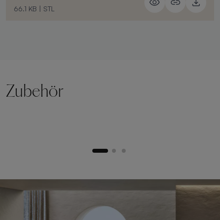
66.1 KB
|
STL
Zubehör
Hebesockel