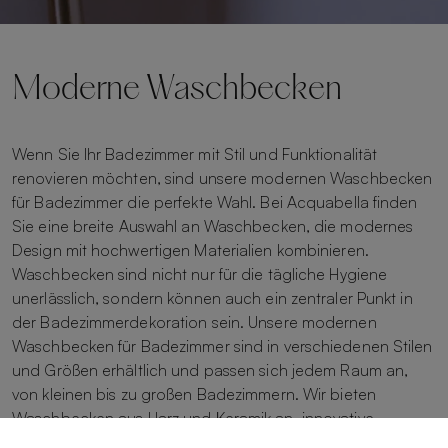
Moderne Waschbecken
Wenn Sie Ihr Badezimmer mit Stil und Funktionalität
renovieren möchten, sind unsere modernen Waschbecken
für Badezimmer die perfekte Wahl. Bei Acquabella finden
Sie eine breite Auswahl an Waschbecken, die modernes
Design mit hochwertigen Materialien kombinieren.
Waschbecken sind nicht nur für die tägliche Hygiene
unerlässlich, sondern können auch ein zentraler Punkt in
der Badezimmerdekoration sein. Unsere modernen
Waschbecken für Badezimmer sind in verschiedenen Stilen
und Größen erhältlich und passen sich jedem Raum an,
von kleinen bis zu großen Badezimmern. Wir bieten
Waschbecken aus Harz und Keramik an, innovative
Materialien, die Langlebigkeit und einfache Wartung