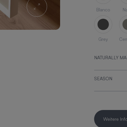
Blanco
Na
Grey
Ce
NATURALLY M
SEASON
Weitere Inf