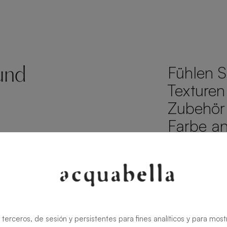
Fühlen S
und
Texturen
Zubehör
Farbe a
TEXTURE
VEREDELUNGE
 terceros, de sesión y persistentes para fines analíticos y para most