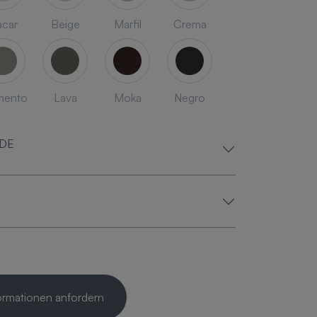
car
Beige
Marfil
Crema
mento
Lava
Moka
Negro
ADE
ormationen anfordern