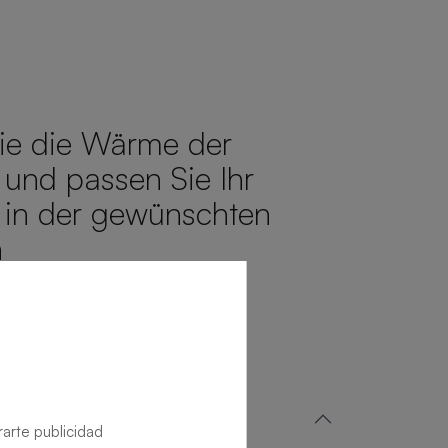
ie die Wärme der
 und passen Sie Ihr
 in der gewünschten
n
N
N
rarte publicidad