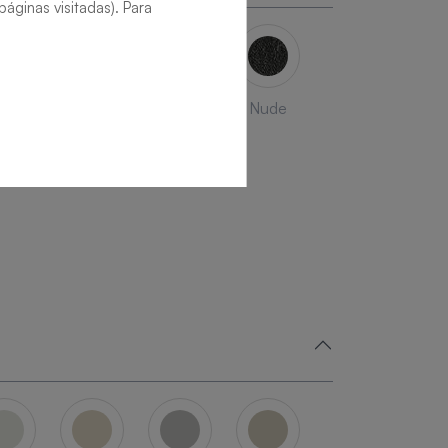
áginas visitadas). Para
uiz
Slate
Beton
Nude