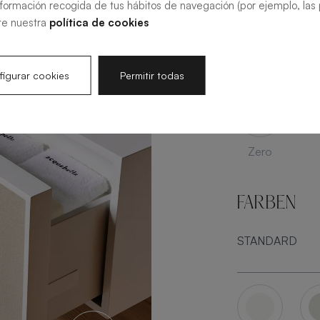
nformación recogida de tus hábitos de navegación (por ejemplo, las p
te nuestra
política de cookies
igurar cookies
Permitir todas
Arabba
Q
Zero
FARBEN
STANDARD