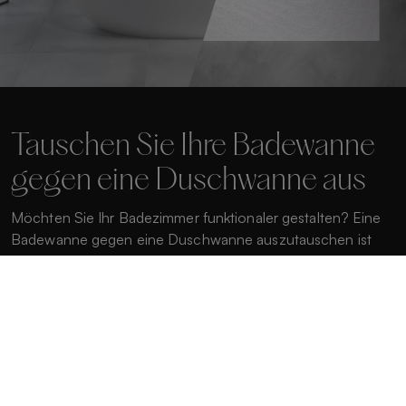
Tauschen Sie Ihre Badewanne
gegen eine Duschwanne aus
Möchten Sie Ihr Badezimmer funktionaler gestalten? Eine
Badewanne gegen eine Duschwanne auszutauschen ist
eine ausgezeichnete Option. Nutzen Sie den Raum und
genießen Sie mehr Komfort und Stil. Verwandeln Sie Ihr
Badezimmer noch heute!
Mehr erfahren