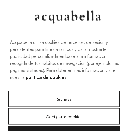
Acquabella utiliza cookies de terceros, de sesión y
persistentes para fines analíticos y para mostrarte
publicidad personalizada en base a la información
recogida de tus hábitos de navegación (por ejemplo, las
páginas visitadas). Para obtener más información visite
nuestra
política de cookies
Rechazar
Configurar cookies