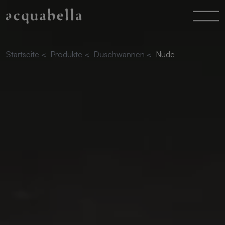
Startseite
<
Produkte
<
Duschwannen
<
Nude