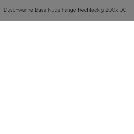
Duschwanne Base Nude Fango Rechteckig 200x100
19 Größen
Duschwanne Base Nude Crema Rechteckig 200x100
19 Größen
Duschwanne Base Nude Cemento Rechteckig
200x100
19 Größen
Duschwanne Base Nude Capuccino Rechteckig
200x100
19 Größen
Duschwanne Base Nude Blanco Rechteckig 200x100