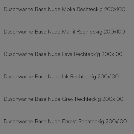
Duschwanne Base Nude Moka Rechteckig 200x100
19 Größen
Duschwanne Base Nude Marfil Rechteckig 200x100
19 Größen
Duschwanne Base Nude Lava Rechteckig 200x100
19 Größen
Duschwanne Base Nude Ink Rechteckig 200x100
19 Größen
Duschwanne Base Nude Grey Rechteckig 200x100
19 Größen
Duschwanne Base Nude Forest Rechteckig 200x100
19 Größen