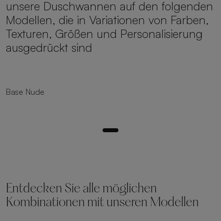
unsere Duschwannen auf den folgenden
Modellen, die in Variationen von Farben,
Texturen, Größen und Personalisierung
ausgedrückt sind
19 Größen
Base Nude
Entdecken Sie alle möglichen
Kombinationen mit unseren Modellen