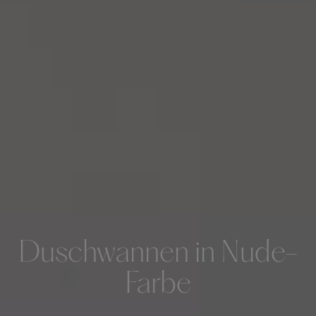
Duschwannen in Nude-
Farbe