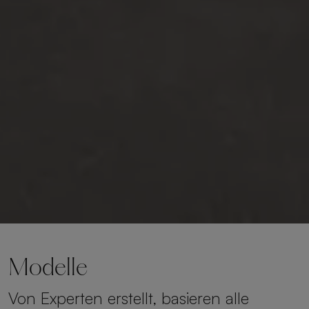
Modelle
Von Experten erstellt, basieren alle