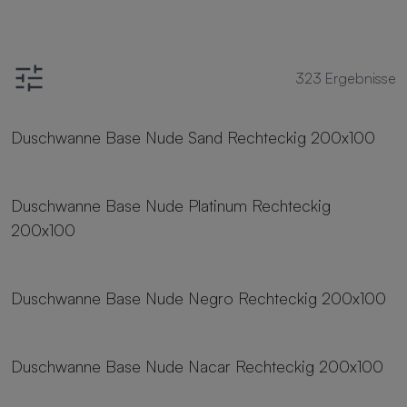
323
Ergebnisse
19 Größen
Duschwanne Base Nude Sand Rechteckig 200x100
19 Größen
Duschwanne Base Nude Platinum Rechteckig
200x100
19 Größen
Duschwanne Base Nude Negro Rechteckig 200x100
19 Größen
Duschwanne Base Nude Nacar Rechteckig 200x100
19 Größen