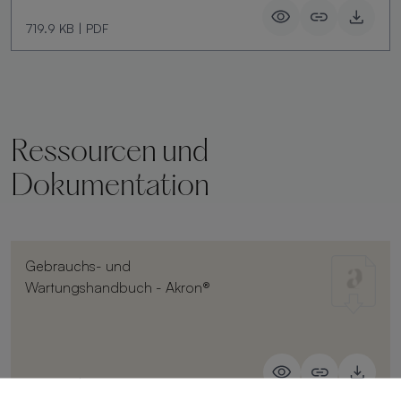
719.9 KB
|
PDF
Ressourcen und
Dokumentation
Gebrauchs- und
Wartungshandbuch - Akron®
107.6 KB
|
PDF