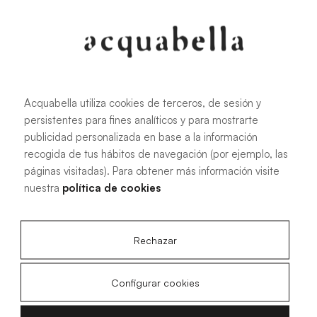
Installationshandbuch für Noon
Slate Badewanne
Acquabella utiliza cookies de terceros, de sesión y
persistentes para fines analíticos y para mostrarte
publicidad personalizada en base a la información
recogida de tus hábitos de navegación (por ejemplo, las
1.35 MB
|
PDF
páginas visitadas). Para obtener más información visite
nuestra
política de cookies
Technische Zeichnung
Rechazar
Badewanne Noon Slate
Configurar cookies