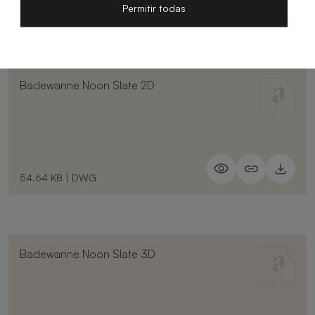
Permitir todas
583.28 KB
|
PDF
Badewanne Noon Slate 2D
54.64 KB
|
DWG
Badewanne Noon Slate 3D