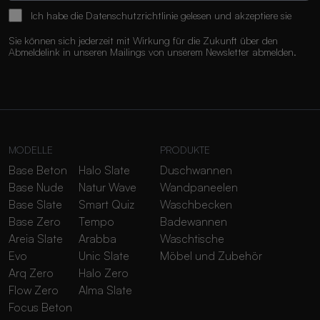
Ich habe die
Datenschutzrichtlinie
gelesen und akzeptiere sie
Sie können sich jederzeit mit Wirkung für die Zukunft über den
Abmeldelink in unseren Mailings von unserem Newsletter abmelden.
MODELLE
PRODUKTE
Base Beton
Halo Slate
Duschwannen
Base Nude
Natur Wave
Wandpaneelen
Base Slate
Smart Quiz
Waschbecken
Base Zero
Tempo
Badewannen
Areia Slate
Arabba
Waschtische
Evo
Unic Slate
Möbel und Zubehör
Arq Zero
Halo Zero
Flow Zero
Alma Slate
Focus Beton