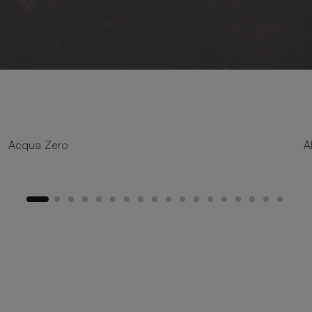
8 Größen
Acqua Zero
A