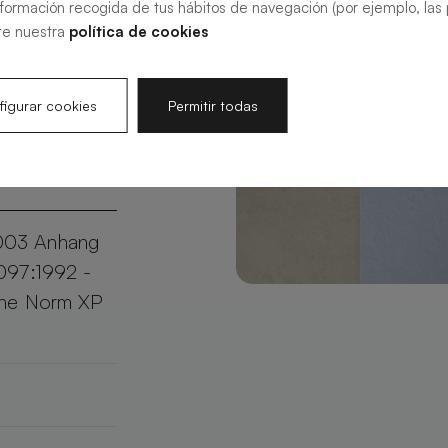
nformación recogida de tus hábitos de navegación (por ejemplo, las p
sierbar in
te nuestra
política de cookies
Slate Ihr
aktischen
igurar cookies
Permitir todas
003 Anhang
097:1992 -
che Norm XP