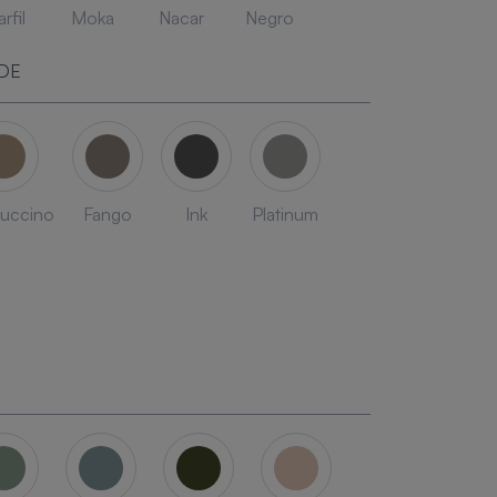
rfil
Moka
Nacar
Negro
DE
uccino
Fango
Ink
Platinum