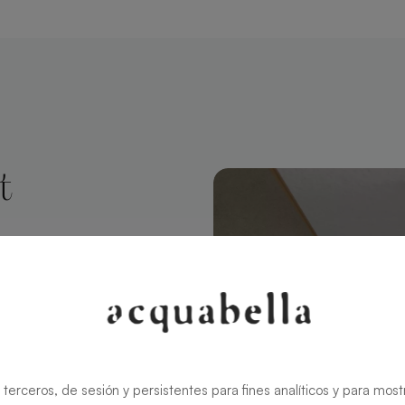
t
chteckig 140 X
rt modernen
ält den
in
 terceros, de sesión y persistentes para fines analíticos y para most
ren