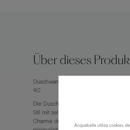
Über dieses Produk
Duschwanne
Alma Slate Slate Grey Re
90
Die Duschwanne Alma Slate kombinie
Stil mit zeitlosem Reiz. Alma Slate beh
Charme der Steinoptik bei, während se
Acquabella utiliza cookies de
minimalistisches Gitter einen effiziente