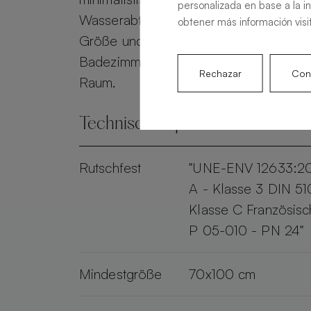
personalizada en base a la i
Wasserabfluss gewährleistet. Personali
obtener más información visi
Größe und Farbe, verwandelt die Alma 
Badezimmer in einen eleganten und pr
Rechazar
Conf
Raum.
Technische Spezifikationen
Rutschfest
"UNE-ENV 12633:2
A - Klasse 3 DIN 51
Klasse C Französis
P 05-010 - PN 24"
Mindestgröße
70x100 cm