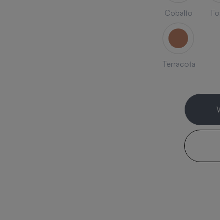
Cobalto
Fo
Terracota