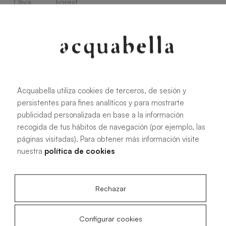
Oliva
Forest
Acquabella utiliza cookies de terceros, de sesión y
Alle Maße
persistentes para fines analíticos y para mostrarte
publicidad personalizada en base a la información
100 X 70 cm
200 X 70 cm
recogida de tus hábitos de navegación (por ejemplo, las
páginas visitadas). Para obtener más información visite
120 X 70 cm
100 X 80 cm
nuestra
política de cookies
140 X 70 cm
120 X 80 cm
160 X 70 cm
140 X 80 cm
Rechazar
180 X 70 cm
160 X 80 cm
180 X 80 cm
160 X 90 cm
Configurar cookies
200 X 80 cm
180 X 90 cm