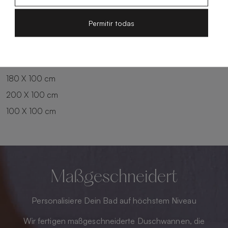
100 X 90 cm
200 X 90 cm
Permitir todas
120 X 90 cm
120 X 100 cm
140 X 90 cm
140 X 100 cm
160 X 100 cm
180 X 100 cm
200 X 100 cm
100 X 100 cm
Maßgeschneidert
Personalisiere Dein Bad auf höchstem Niveau
Wir fertigen maßgeschneiderte Duschwannen, die