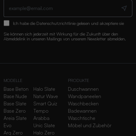
Ich habe die
Datenschutzrichtlinie
gelesen und akzeptiere sie
Sie können sich jederzeit mit Wirkung für die Zukunft über den
Abmeldelink in unseren Mailings von unserem Newsletter abmelden.
MODELLE
PRODUKTE
Base Beton
Halo Slate
Duschwannen
Base Nude
Natur Wave
Wandpaneelen
Base Slate
Smart Quiz
Waschbecken
Base Zero
Tempo
Badewannen
Areia Slate
Arabba
Waschtische
Evo
Unic Slate
Möbel und Zubehör
Arq Zero
Halo Zero