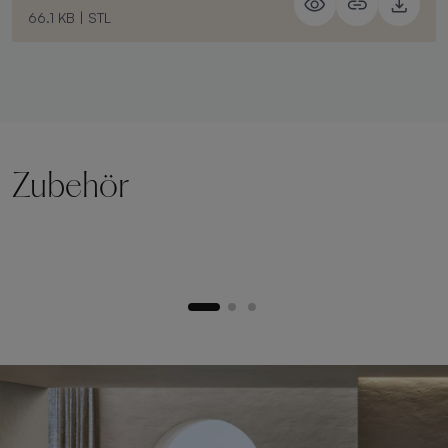
66.1 KB
|
STL
Zubehör
Hebesockel