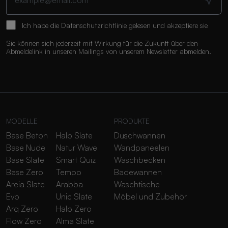
Ich habe die
Datenschutzrichtlinie
gelesen und akzeptiere sie
Sie können sich jederzeit mit Wirkung für die Zukunft über den
Abmeldelink in unseren Mailings von unserem Newsletter abmelden.
MODELLE
PRODUKTE
Base Beton
Halo Slate
Duschwannen
Base Nude
Natur Wave
Wandpaneelen
Base Slate
Smart Quiz
Waschbecken
Base Zero
Tempo
Badewannen
Areia Slate
Arabba
Waschtische
Evo
Unic Slate
Möbel und Zubehör
Arq Zero
Halo Zero
Flow Zero
Alma Slate