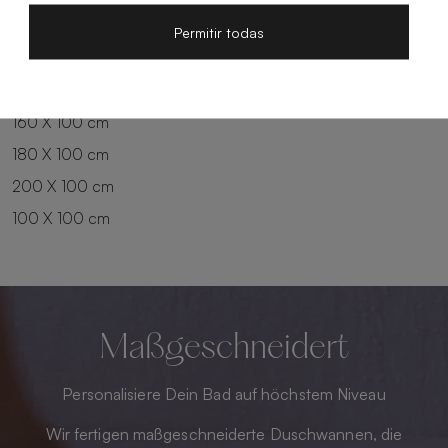
100 X 90 cm
200 X 90 cm
Permitir todas
120 X 90 cm
120 X 100 cm
140 X 90 cm
140 X 100 cm
160 X 100 cm
180 X 100 cm
200 X 100 cm
100 X 100 cm
Maßgeschneidert
Personalisiere Dein Bad auf höchstem Niveau
Wir fertigen maßgeschneiderte Duschwannen, die