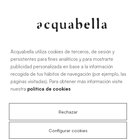
Oliva
Forest
Acquabella utiliza cookies de terceros, de sesión y
Alle Maße
persistentes para fines analíticos y para mostrarte
publicidad personalizada en base a la información
recogida de tus hábitos de navegación (por ejemplo, las
100 X 70 cm
200 X 70 cm
páginas visitadas). Para obtener más información visite
120 X 70 cm
100 X 80 cm
nuestra
política de cookies
140 X 70 cm
120 X 80 cm
160 X 70 cm
140 X 80 cm
Rechazar
180 X 70 cm
160 X 80 cm
180 X 80 cm
160 X 90 cm
Configurar cookies
200 X 80 cm
180 X 90 cm