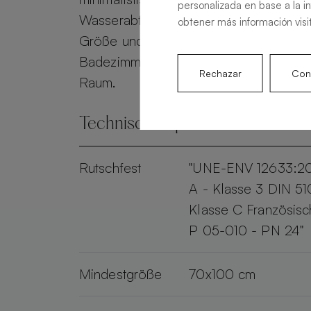
personalizada en base a la i
Wasserabfluss gewährleistet. Personali
obtener más información visi
Größe und Farbe, verwandelt die Alma 
Badezimmer in einen eleganten und pr
Rechazar
Conf
Raum.
Technische Spezifikationen
Rutschfest
"UNE-ENV 12633:2
A - Klasse 3 DIN 51
Klasse C Französis
P 05-010 - PN 24"
Mindestgröße
70x100 cm