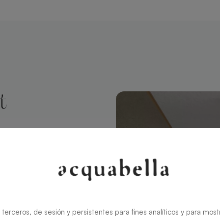
t
Rechteckig 140
rt modernen
ält den
in
 terceros, de sesión y persistentes para fines analíticos y para most
ren