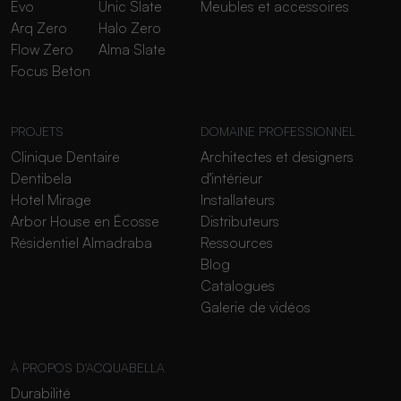
Evo
Unic Slate
Meubles et accessoires
Arq Zero
Halo Zero
Flow Zero
Alma Slate
Focus Beton
PROJETS
DOMAINE PROFESSIONNEL
Clinique Dentaire
Architectes et designers
Dentibela
d'intérieur
Hotel Mirage
Installateurs
Arbor House en Écosse
Distributeurs
Résidentiel Almadraba
Ressources
Blog
Catalogues
Galerie de vidéos
À PROPOS D'ACQUABELLA
Durabilité