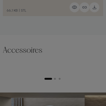
66.1 KB
|
STL
Accessoires
Socle de levage