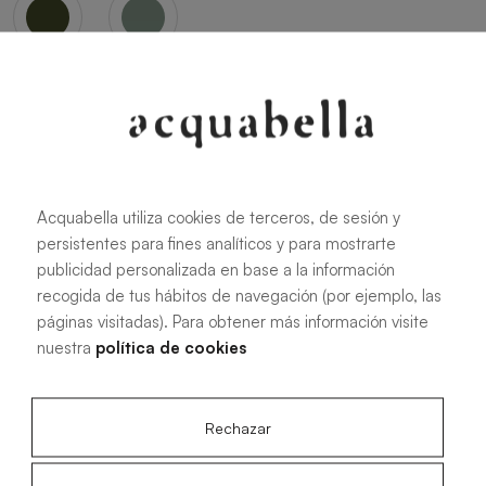
Oliva
Forest
Acquabella utiliza cookies de terceros, de sesión y
persistentes para fines analíticos y para mostrarte
Toutes les dimensions
publicidad personalizada en base a la información
recogida de tus hábitos de navegación (por ejemplo, las
páginas visitadas). Para obtener más información visite
100 X 70 cm
200 X 70 cm
nuestra
política de cookies
120 X 70 cm
100 X 80 cm
140 X 70 cm
120 X 80 cm
Rechazar
160 X 70 cm
140 X 80 cm
180 X 70 cm
160 X 80 cm