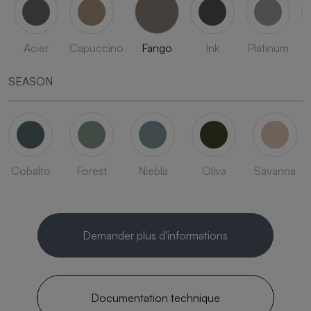
Acier
Capuccino
Fango
Ink
Platinum
SEASON
Cobalto
Forest
Niebla
Oliva
Savanna
Demander plus d'informations
Documentation technique