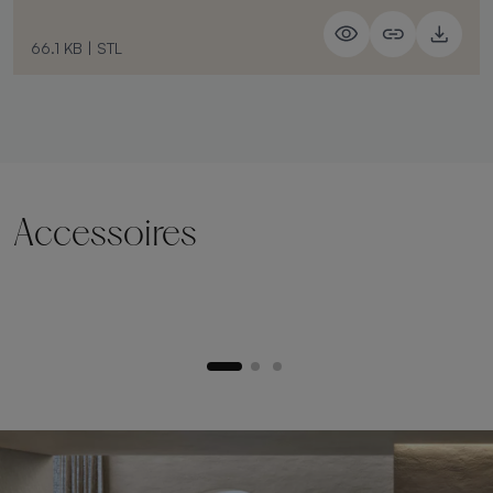
66.1 KB
|
STL
Accessoires
Socle de levage