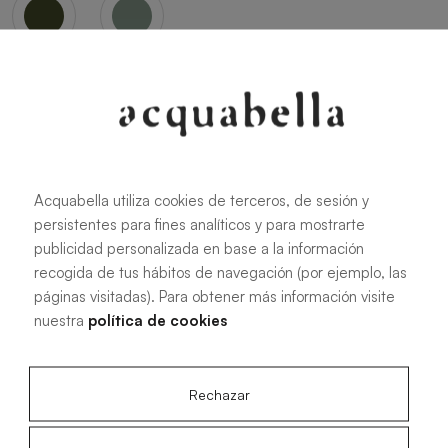
Oliva
Forest
Acquabella utiliza cookies de terceros, de sesión y
persistentes para fines analíticos y para mostrarte
Toutes les dimensions
publicidad personalizada en base a la información
recogida de tus hábitos de navegación (por ejemplo, las
páginas visitadas). Para obtener más información visite
100 X 70 cm
200 X 70 cm
nuestra
política de cookies
120 X 70 cm
100 X 80 cm
140 X 70 cm
120 X 80 cm
Rechazar
160 X 70 cm
140 X 80 cm
180 X 70 cm
160 X 80 cm