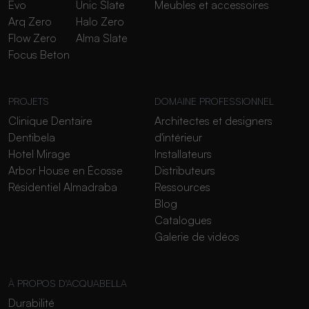
Evo
Unic Slate
Meubles et accessoires
Arq Zero
Halo Zero
Flow Zero
Alma Slate
Focus Beton
PROJETS
DOMAINE PROFESSIONNEL
Clinique Dentaire
Architectes et designers
Dentibela
d'intérieur
Hotel Mirage
Installateurs
Arbor House en Écosse
Distributeurs
Résidentiel Almadraba
Ressources
Blog
Catalogues
Galerie de vidéos
À PROPOS D'ACQUABELLA
Durabilité