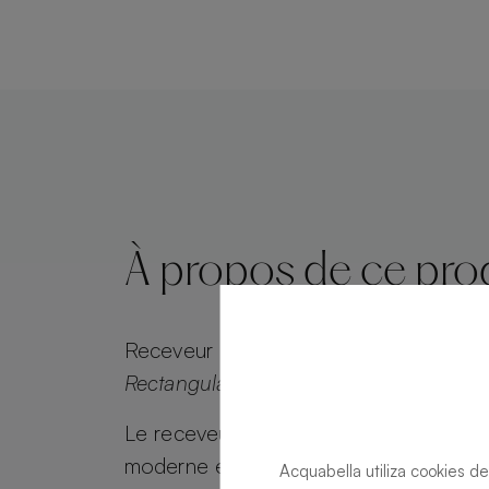
À propos de ce pro
Receveur de douche
Alma Slate Slate
Rectangulaire 200 X 70
Le receveur de douche Alma Slate allie
moderne et attrait intemporel. Alma Sl
Acquabella utiliza cookies de