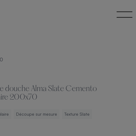
70
de douche Alma Slate Cemento
aire 200x70
laire
Découpe sur mesure
Texture Slate