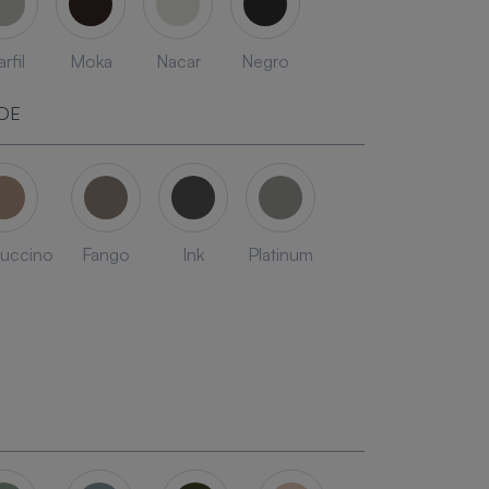
rfil
Moka
Nacar
Negro
DE
uccino
Fango
Ink
Platinum