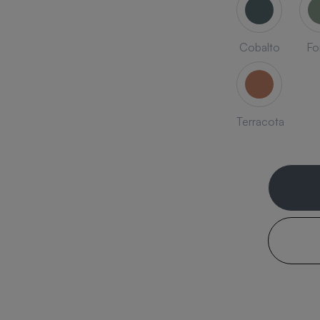
Cobalto
Fo
Terracota