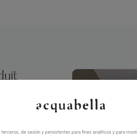
duit
 Cemento
 style
ate conserve
 terceros, de sesión y persistentes para fines analíticos y para most