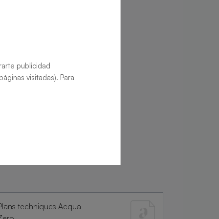
rarte publicidad
áginas visitadas). Para
Plans techniques Acqua
Zero