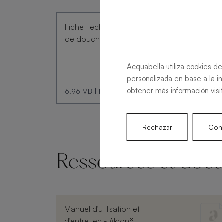
Fiche Technique Receveur
de douche Acqua Zero
Acquabella utiliza cookies de
personalizada en base a la i
obtener más información visi
6.96 MB
|
PDF
Rechazar
Conf
Ressources et doc
Manuel d'utilisation et
d'entretien - Akron®