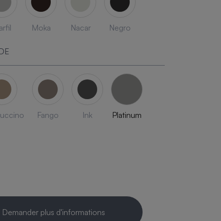
rfil
Moka
Nacar
Negro
DE
uccino
Fango
Ink
Platinum
Demander plus d'informations