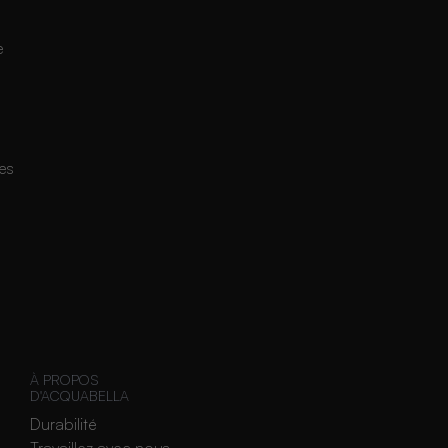
e
e
es
À PROPOS
D'ACQUABELLA
Durabilité
Travaillez avec nous