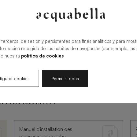
 terceros, de sesión y persistentes para fines analíticos y para most
nformación recogida de tus hábitos de navegación (por ejemplo, las p
te nuestra
política de cookies
igurar cookies
Permitir todas
umentation
Manuel d'installation des
receveurs de douche