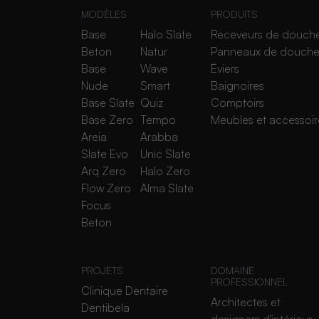
MODÈLES
PRODUITS
Base
Halo Slate
Receveurs de douch
Beton
Natur
Panneaux de douch
Base
Wave
Éviers
Nude
Smart
Baignoires
Base Slate
Quiz
Comptoirs
Base Zero
Tempo
Meubles et accessoir
Areia
Arabba
Slate Evo
Unic Slate
Arq Zero
Halo Zero
Flow Zero
Alma Slate
Focus
Beton
PROJETS
DOMAINE
PROFESSIONNEL
Clinique Dentaire
Architectes et
Dentibela
designers d'intérieur