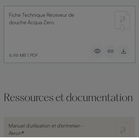
Fiche Technique Receveur de
douche Acqua Zero
6.96 MB
|
PDF
Ressources et documentation
Manuel d'utilisation et d'entretien -
Akron®