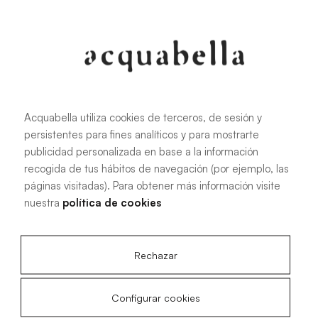
107.6 KB
|
PDF
Acquabella utiliza cookies de terceros, de sesión y
persistentes para fines analíticos y para mostrarte
Manuel d'installation des receveurs
publicidad personalizada en base a la información
de douche Akron®
recogida de tus hábitos de navegación (por ejemplo, las
páginas visitadas). Para obtener más información visite
nuestra
política de cookies
4.15 MB
|
PDF
Rechazar
Configurar cookies
Plans techniques Acqua Zero