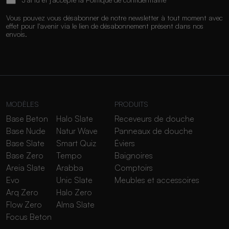
Vous pouvez vous désabonner de notre newsletter à tout moment avec
effet pour l'avenir via le lien de désabonnement présent dans nos
envois.
MODÈLES
PRODUITS
Base Beton
Halo Slate
Receveurs de douche
Base Nude
Natur Wave
Panneaux de douche
Base Slate
Smart Quiz
Éviers
Base Zero
Tempo
Baignoires
Areia Slate
Arabba
Comptoirs
Evo
Unic Slate
Meubles et accessoires
Arq Zero
Halo Zero
Flow Zero
Alma Slate
Focus Beton