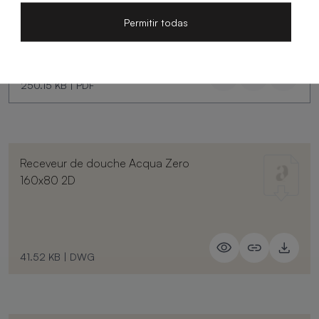
Permitir todas
250.15 KB
|
PDF
Receveur de douche Acqua Zero
160x80 2D
41.52 KB
|
DWG