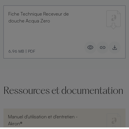
Fiche Technique Receveur de
douche Acqua Zero
6.96 MB
|
PDF
Ressources et documentation
Manuel d'utilisation et d'entretien -
Akron®