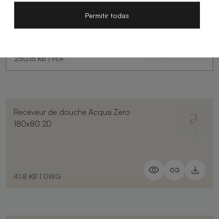
Permitir todas
250.15 KB
|
PDF
Receveur de douche Acqua Zero
180x80 2D
41.8 KB
|
DWG