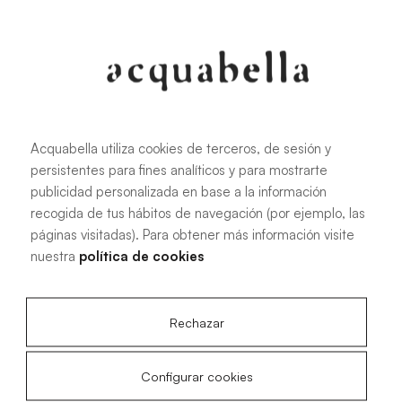
107.6 KB
|
PDF
Acquabella utiliza cookies de terceros, de sesión y
persistentes para fines analíticos y para mostrarte
Manuel d'installation des receveurs
publicidad personalizada en base a la información
de douche Akron®
recogida de tus hábitos de navegación (por ejemplo, las
páginas visitadas). Para obtener más información visite
nuestra
política de cookies
4.15 MB
|
PDF
Rechazar
Configurar cookies
Plans techniques Acqua Zero