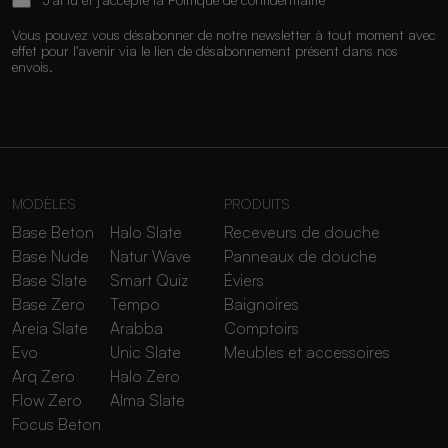
Vous pouvez vous désabonner de notre newsletter à tout moment avec
effet pour l'avenir via le lien de désabonnement présent dans nos
envois.
MODÈLES
PRODUITS
Base Beton
Halo Slate
Receveurs de douche
Base Nude
Natur Wave
Panneaux de douche
Base Slate
Smart Quiz
Éviers
Base Zero
Tempo
Baignoires
Areia Slate
Arabba
Comptoirs
Evo
Unic Slate
Meubles et accessoires
Arq Zero
Halo Zero
Flow Zero
Alma Slate
Focus Beton