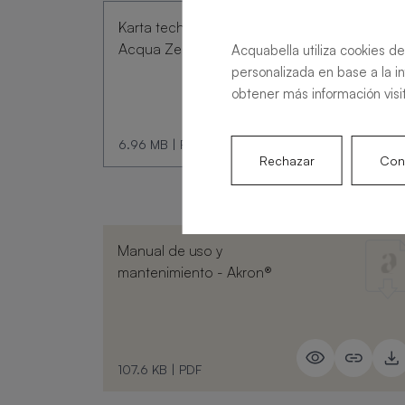
Karta techniczna brodzika
Acqua Zero
Acquabella utiliza cookies de
personalizada en base a la i
obtener más información visi
6.96 MB
|
PDF
Rechazar
Conf
Manual de uso y
mantenimiento - Akron®
107.6 KB
|
PDF