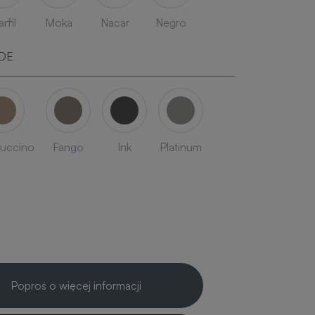
rfil
Moka
Nacar
Negro
DE
uccino
Fango
Ink
Platinum
Poproś o więcej informacji