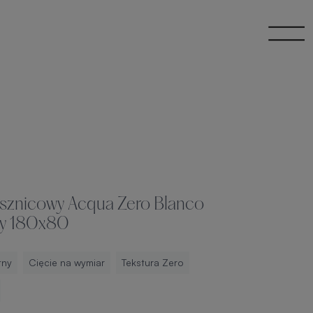
ysznicowy Acqua Zero Blanco
ny 180x80
tny
Cięcie na wymiar
Tekstura Zero