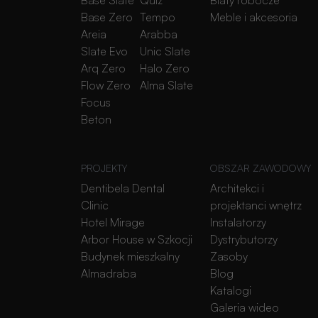
Base Zero
Tempo
Meble i akcesoria
Areia
Arabba
Slate Evo
Unic Slate
Arq Zero
Halo Zero
Flow Zero
Alma Slate
Focus
Beton
PROJEKTY
OBSZAR ZAWODOWY
Dentibela Dental
Architekci i
Clinic
projektanci wnętrz
Hotel Mirage
Instalatorzy
Arbor House w Szkocji
Dystrybutorzy
Budynek mieszkalny
Zasoby
Almadraba
Blog
Katalogi
Galeria wideo