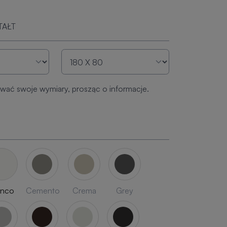
TAŁT
ać swoje wymiary, prosząc o informacje.
anco
Cemento
Crema
Grey