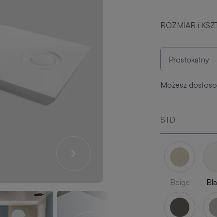
ROZMIAR i KSZ
Możesz dostosow
STD
Beige
Bl