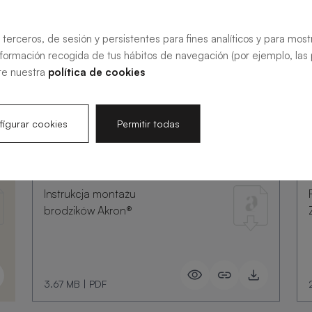
 terceros, de sesión y persistentes para fines analíticos y para most
nformación recogida de tus hábitos de navegación (por ejemplo, las p
te nuestra
política de cookies
igurar cookies
Permitir todas
Instrukcja montażu
brodzików Akron®
3.67 MB
|
PDF