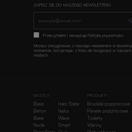
ZAPISZ SIĘ DO NASZEGO NEWSLETTERA
Przeczytałem i akceptuję
Politykę prywatności
Możesz zrezygnować z naszego newslettera w dowoln
momencie, korzystając z linku do rezygnacji w naszych
mailach.
MODELE
PRODUKTY
Base
Halo Slate
Brodziki prysznicowe
Beton
Natur
Panele prysznicowe
Base
Wave
Toalety
Nude
Smart
Wanny
Base Slate
Quiz
Blaty robocze