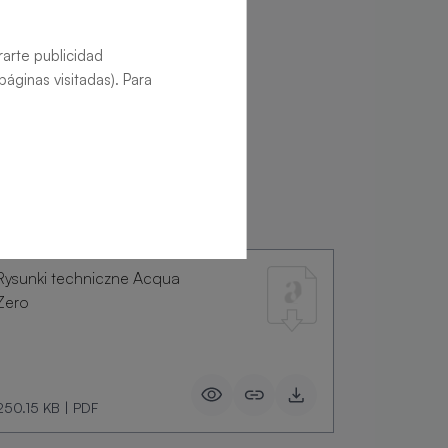
rarte publicidad
áginas visitadas). Para
Rysunki techniczne Acqua
Zero
250.15 KB
|
PDF