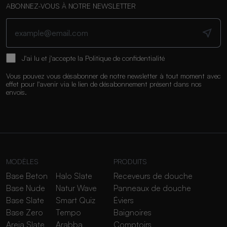
ABONNEZ-VOUS À NOTRE NEWSLETTER
J'ai lu et j'accepte la
Politique de confidentialité
Vous pouvez vous désabonner de notre newsletter à tout moment avec
effet pour l'avenir via le lien de désabonnement présent dans nos
envois.
MODÈLES
PRODUITS
Base Beton
Halo Slate
Receveurs de douche
Base Nude
Natur Wave
Panneaux de douche
Base Slate
Smart Quiz
Éviers
Base Zero
Tempo
Baignoires
Areia Slate
Arabba
Comptoirs