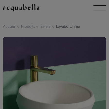
Accueil
<
Produits
<
Éviers
<
Lavabo Chrea