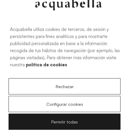
195.58 KB
|
JPG
Acquabella utiliza cookies de terceros, de sesión y
persistentes para fines analíticos y para mostrarte
publicidad personalizada en base a la información
recogida de tus hábitos de navegación (por ejemplo, las
Lavabo Chrea 3D
páginas visitadas). Para obtener más información visite
nuestra
política de cookies
Rechazar
1.41 MB
|
STL
Configurar cookies
Permitir todas