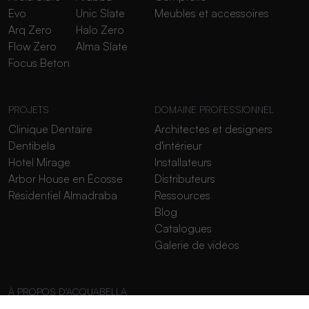
Evo
Unic Slate
Meubles et accessoires
Arq Zero
Halo Zero
Flow Zero
Alma Slate
Focus Beton
PROJETS
DOMAINE PROFESSIONNEL
Clinique Dentaire
Architectes et designers
Dentibela
d'intérieur
Hotel Mirage
Installateurs
Arbor House en Écosse
Distributeurs
Résidentiel Almadraba
Ressources
Blog
Catalogues
Galerie de vidéos
À PROPOS D'ACQUABELLA