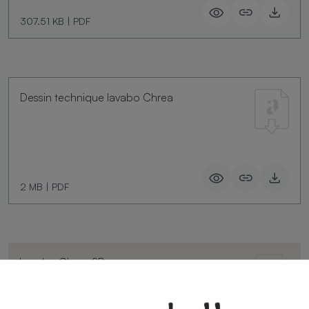
307.51 KB
|
PDF
Dessin technique lavabo Chrea
2 MB
|
PDF
Lavabo Chrea 2D