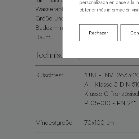
personalizada en base a la i
Wasserabfluss gewährleistet. Personali
obtener más información visi
Größe und Farbe, verwandelt die Alma 
Badezimmer in einen eleganten und pr
Rechazar
Conf
Raum.
Technische Spezifikationen
Rutschfest
"UNE-ENV 12633:2
A - Klasse 3 DIN 51
Klasse C Französis
P 05-010 - PN 24"
Mindestgröße
70x100 cm