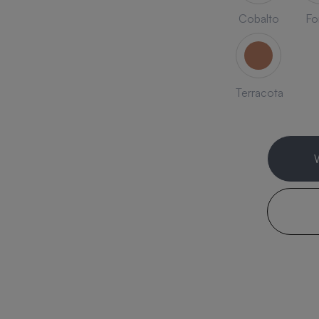
Cobalto
Fo
Terracota