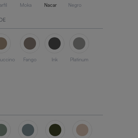
rfil
Moka
Nacar
Negro
DE
uccino
Fango
Ink
Platinum