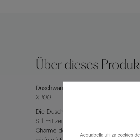
Über dieses Produk
Duschwanne
Alma Slate Slate Nacar R
X 100
Die Duschwanne Alma Slate kombinie
Stil mit zeitlosem Reiz. Alma Slate beh
Charme der Steinoptik bei, während se
Acquabella utiliza cookies de
minimalistisches Gitter einen effiziente