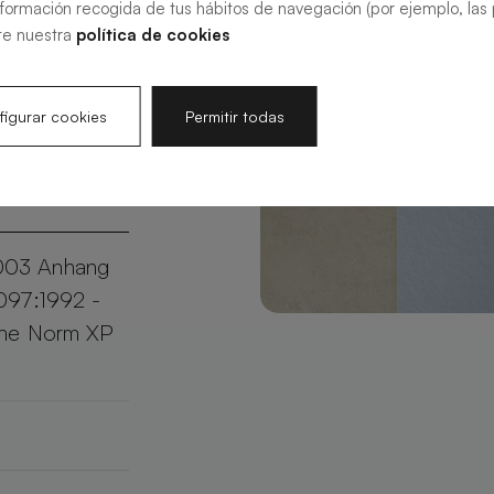
nformación recogida de tus hábitos de navegación (por ejemplo, las p
sierbar in
te nuestra
política de cookies
Slate Ihr
aktischen
igurar cookies
Permitir todas
003 Anhang
097:1992 -
che Norm XP