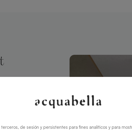
t
echteckig 180
rt modernen
ält den
in
 terceros, de sesión y persistentes para fines analíticos y para most
ren