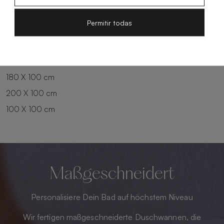
100 X 90 cm
200 X 90 cm
Permitir todas
120 X 90 cm
120 X 100 cm
140 X 90 cm
140 X 100 cm
160 X 100 cm
180 X 100 cm
200 X 100 cm
100 X 100 cm
Maßgeschneidert
Personalisiere Dein Bad auf höchstem Niveau
Wir fertigen maßgeschneiderte Duschwannen, die