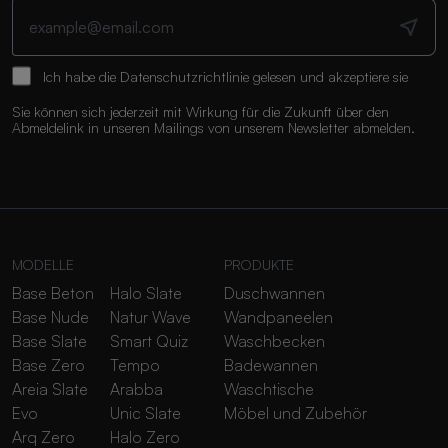
Ich habe die
Datenschutzrichtlinie
gelesen und akzeptiere sie
Sie können sich jederzeit mit Wirkung für die Zukunft über den
Abmeldelink in unseren Mailings von unserem Newsletter abmelden.
MODELLE
PRODUKTE
Base Beton
Halo Slate
Duschwannen
Base Nude
Natur Wave
Wandpaneelen
Base Slate
Smart Quiz
Waschbecken
Base Zero
Tempo
Badewannen
Areia Slate
Arabba
Waschtische
Evo
Unic Slate
Möbel und Zubehör
Arq Zero
Halo Zero