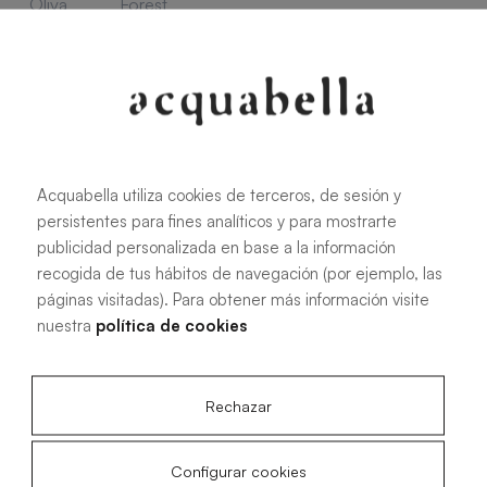
Oliva
Forest
Acquabella utiliza cookies de terceros, de sesión y
Alle Maße
persistentes para fines analíticos y para mostrarte
publicidad personalizada en base a la información
100 X 70 cm
200 X 70 cm
recogida de tus hábitos de navegación (por ejemplo, las
páginas visitadas). Para obtener más información visite
120 X 70 cm
100 X 80 cm
nuestra
política de cookies
140 X 70 cm
120 X 80 cm
160 X 70 cm
140 X 80 cm
Rechazar
180 X 70 cm
160 X 80 cm
180 X 80 cm
160 X 90 cm
Configurar cookies
200 X 80 cm
180 X 90 cm