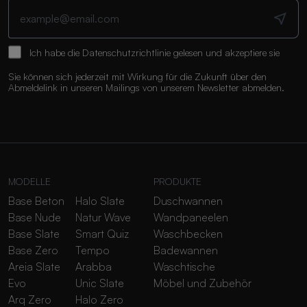
Ich habe die
Datenschutzrichtlinie
gelesen und akzeptiere sie
Sie können sich jederzeit mit Wirkung für die Zukunft über den
Abmeldelink in unseren Mailings von unserem Newsletter abmelden.
MODELLE
PRODUKTE
Base Beton
Halo Slate
Duschwannen
Base Nude
Natur Wave
Wandpaneelen
Base Slate
Smart Quiz
Waschbecken
Base Zero
Tempo
Badewannen
Areia Slate
Arabba
Waschtische
Evo
Unic Slate
Möbel und Zubehör
Arq Zero
Halo Zero