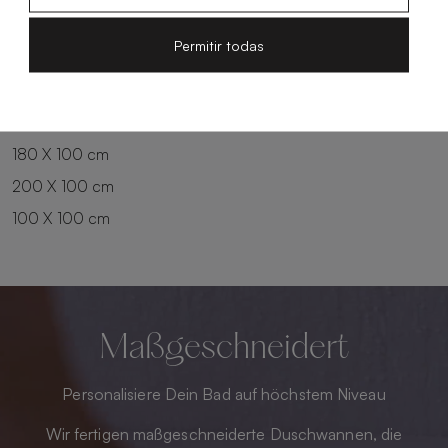
100 X 90 cm
200 X 90 cm
Permitir todas
120 X 90 cm
120 X 100 cm
140 X 90 cm
140 X 100 cm
160 X 100 cm
180 X 100 cm
200 X 100 cm
100 X 100 cm
Maßgeschneidert
Personalisiere Dein Bad auf höchstem Niveau
Wir fertigen maßgeschneiderte Duschwannen, die