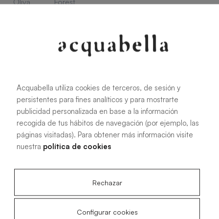
Oliva
Forest
Acquabella utiliza cookies de terceros, de sesión y
Alle Maße
persistentes para fines analíticos y para mostrarte
publicidad personalizada en base a la información
100 X 70 cm
200 X 70 cm
recogida de tus hábitos de navegación (por ejemplo, las
páginas visitadas). Para obtener más información visite
120 X 70 cm
100 X 80 cm
nuestra
política de cookies
140 X 70 cm
120 X 80 cm
160 X 70 cm
140 X 80 cm
Rechazar
180 X 70 cm
160 X 80 cm
180 X 80 cm
160 X 90 cm
Configurar cookies
200 X 80 cm
180 X 90 cm