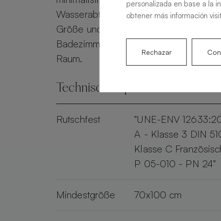
personalizada en base a la i
Wasserabfluss gewährleistet. Personali
obtener más información visi
Größe und Farbe, verwandelt die Alma 
Badezimmer in einen eleganten und pr
Rechazar
Conf
Raum.
Technische Spezifikationen
Rutschfest
"UNE-ENV 12633:2
A - Klasse 3 DIN 51
Klasse C Französis
P 05-010 - PN 24"
Mindestgröße
70x100 cm