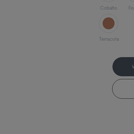
Cobalto
Fo
Terracota