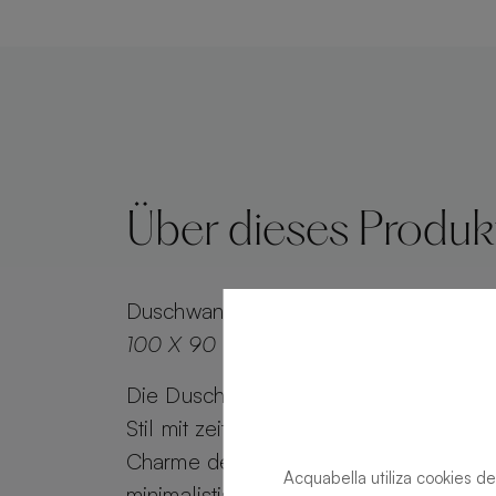
Über dieses Produk
Duschwanne
Alma Slate Slate Cemento
100 X 90
Die Duschwanne Alma Slate kombinie
Stil mit zeitlosem Reiz. Alma Slate beh
Charme der Steinoptik bei, während se
Acquabella utiliza cookies de
minimalistisches Gitter einen effiziente