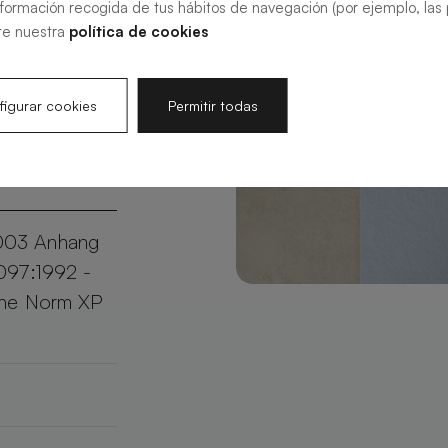
nformación recogida de tus hábitos de navegación (por ejemplo, las p
sierbar in
te nuestra
política de cookies
Slate Ihr
aktischen
igurar cookies
Permitir todas
003 Anhang
097:1992 -
che Norm XP