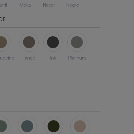
rfil
Moka
Nacar
Negro
DE
uccino
Fango
Ink
Platinum