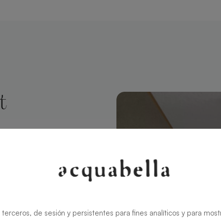
t
 Rechteckig
rt modernen
ält den
in
 terceros, de sesión y persistentes para fines analíticos y para most
ren