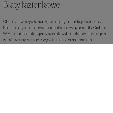
Blaty łazienkowe
Chcesz stworzyć łazienkę pełną stylu i funkcjonalności?
Nasze blaty łazienkowe to idealne rozwiązanie dla Ciebie.
W Acquabella oferujemy szeroki wybór blatów, które łączą
współczesny design z wysokiej jakości materiałami,
zapewniając estetyczne i praktyczne rozwiązanie dla każdej
łazienki.
Nasze blaty łazienkowe dostępne są w różnych materiałach
z żywicy i wypełniaczy mineralnych bez krzemionki, z których
każdy ma swoje zalety pod względem trwałości,
konserwacji i wyglądu. Blaty te nie tylko dodają elegancji i
wyrafinowania Twojej łazience, ale także oferują trwałą i
łatwą w czyszczeniu powierzchnię, idealną do
codziennego użytku. Wybierz blat na wymiar, dopasowany
do wymagań Twojej przestrzeni lub projektu, lub blat o
standardowych rozmiarach.