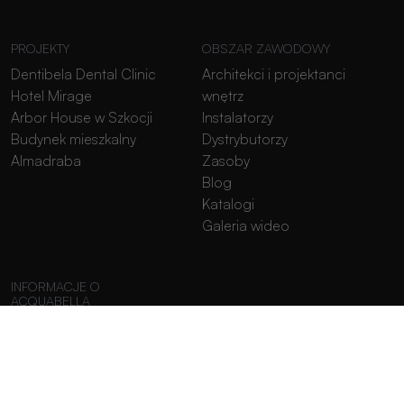
PROJEKTY
OBSZAR ZAWODOWY
Dentibela Dental Clinic
Architekci i projektanci
Hotel Mirage
wnętrz
Arbor House w Szkocji
Instalatorzy
Budynek mieszkalny
Dystrybutorzy
Almadraba
Zasoby
Blog
Katalogi
Galeria wideo
INFORMACJE O
ACQUABELLA
Zrównoważony rozwój
Pracuj z nami
Kontakt