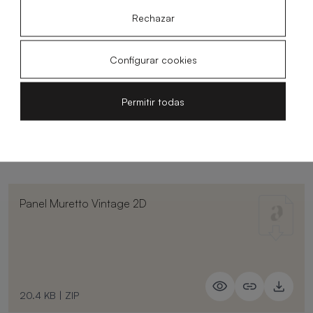
Rechazar
Plano técnico panel Muretto
Vintage
Configurar cookies
Permitir todas
2.82 MB
|
PDF
Panel Muretto Vintage 2D
20.4 KB
|
ZIP