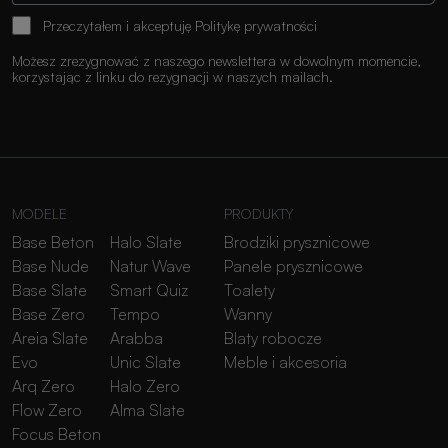
Przeczytałem i akceptuję
Politykę prywatności
Możesz zrezygnować z naszego newslettera w dowolnym momencie,
korzystając z linku do rezygnacji w naszych mailach.
MODELE
PRODUKTY
Base Beton
Halo Slate
Brodziki prysznicowe
Base Nude
Natur Wave
Panele prysznicowe
Base Slate
Smart Quiz
Toalety
Base Zero
Tempo
Wanny
Areia Slate
Arabba
Blaty robocze
Evo
Unic Slate
Meble i akcesoria
Arq Zero
Halo Zero
Flow Zero
Alma Slate
Focus Beton