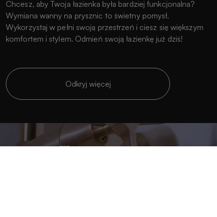
Chcesz, aby Twoja łazienka była bardziej funkcjonalna?
Wymiana wanny na prysznic to świetny pomysł.
Wykorzystaj w pełni swoją przestrzeń i ciesz się większym
komfortem i stylem. Odmień swoją łazienkę już dziś!
Odkryj więcej
Twórz na miarę
Spersonalizuj swoją łazienkę w pełni.
Produkujemy brodziki na wymiar, pasujące do każdej
przestrzeni.