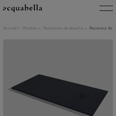
Accueil
<
Produits
<
Receveurs de douche
<
Receveur de d