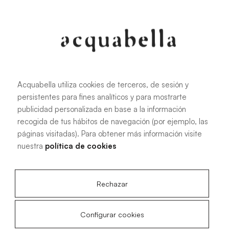
107.6 KB
|
PDF
Acquabella utiliza cookies de terceros, de sesión y
persistentes para fines analíticos y para mostrarte
Manuel d'installation des receveurs
publicidad personalizada en base a la información
de douche Akron®
recogida de tus hábitos de navegación (por ejemplo, las
páginas visitadas). Para obtener más información visite
nuestra
política de cookies
4.15 MB
|
PDF
Rechazar
Configurar cookies
Plans techniques Livo Slate