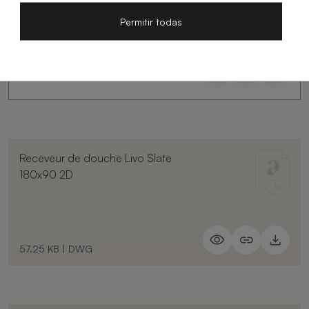
Permitir todas
Receveur de douche Livo Slate
180x90 2D
57.25 KB
|
DWG