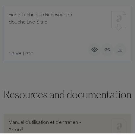
Fiche Technique Receveur de
douche Livo Slate
1.9 MB
|
PDF
Resources and documentation
Manuel d'utilisation et d'entretien -
Akron®