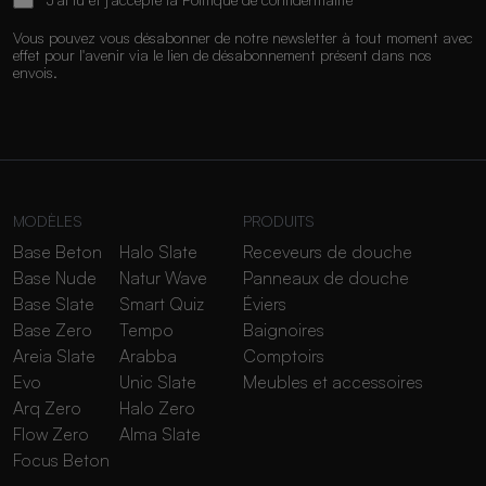
Vous pouvez vous désabonner de notre newsletter à tout moment avec
effet pour l'avenir via le lien de désabonnement présent dans nos
envois.
MODÈLES
PRODUITS
Base Beton
Halo Slate
Receveurs de douche
Base Nude
Natur Wave
Panneaux de douche
Base Slate
Smart Quiz
Éviers
Base Zero
Tempo
Baignoires
Areia Slate
Arabba
Comptoirs
Evo
Unic Slate
Meubles et accessoires
Arq Zero
Halo Zero
Flow Zero
Alma Slate
Focus Beton