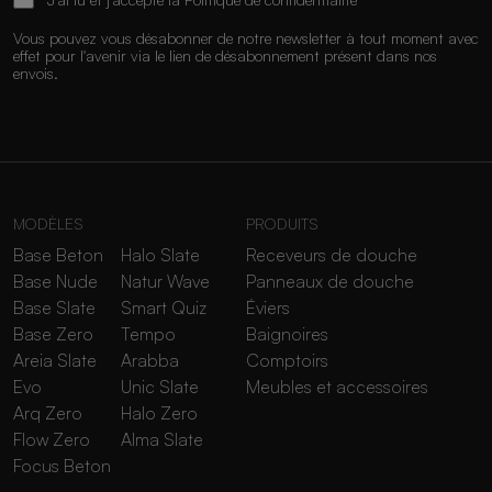
Vous pouvez vous désabonner de notre newsletter à tout moment avec
effet pour l'avenir via le lien de désabonnement présent dans nos
envois.
MODÈLES
PRODUITS
Base Beton
Halo Slate
Receveurs de douche
Base Nude
Natur Wave
Panneaux de douche
Base Slate
Smart Quiz
Éviers
Base Zero
Tempo
Baignoires
Areia Slate
Arabba
Comptoirs
Evo
Unic Slate
Meubles et accessoires
Arq Zero
Halo Zero
Flow Zero
Alma Slate
Focus Beton