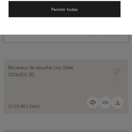
Permitir todas
Receveur de douche Livo Slate
200x100 2D
57.23 KB
|
DWG