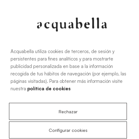
107.6 KB
|
PDF
Acquabella utiliza cookies de terceros, de sesión y
persistentes para fines analíticos y para mostrarte
Manuel d'installation des receveurs
publicidad personalizada en base a la información
de douche Akron®
recogida de tus hábitos de navegación (por ejemplo, las
páginas visitadas). Para obtener más información visite
nuestra
política de cookies
4.15 MB
|
PDF
Rechazar
Configurar cookies
Plans techniques Livo Slate