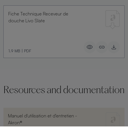
Fiche Technique Receveur de
douche Livo Slate
1.9 MB
|
PDF
Resources and documentation
Manuel d'utilisation et d'entretien -
Akron®