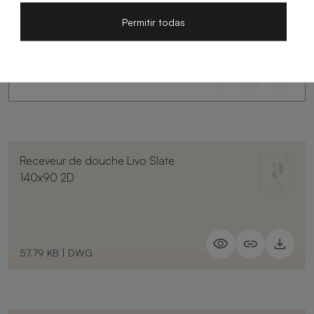
Permitir todas
Receveur de douche Livo Slate
140x90 2D
57.79 KB
|
DWG