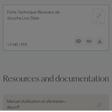
Fiche Technique Receveur de
douche Livo Slate
1.9 MB
|
PDF
Resources and documentation
Manuel d'utilisation et d'entretien -
Akron®