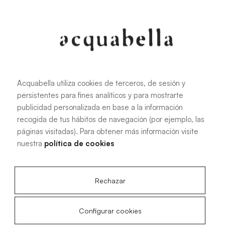
107.6 KB
|
PDF
Acquabella utiliza cookies de terceros, de sesión y
persistentes para fines analíticos y para mostrarte
Manuel d'installation des receveurs
publicidad personalizada en base a la información
de douche Akron®
recogida de tus hábitos de navegación (por ejemplo, las
páginas visitadas). Para obtener más información visite
nuestra
política de cookies
4.15 MB
|
PDF
Rechazar
Configurar cookies
Plans techniques Livo Slate