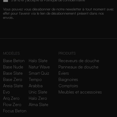
Vous pouvez vous désabonner de notre newsletter à tout moment avec
effet pour l'avenir via le lien de désabonnement présent dans nos
envois.
MODÈLES
PRODUITS
Base Beton
Halo Slate
Receveurs de douche
Base Nude
Natur Wave
Panneaux de douche
Base Slate
Smart Quiz
Éviers
Base Zero
Tempo
Baignoires
Areia Slate
Arabba
Comptoirs
Evo
Unic Slate
Meubles et accessoires
Arq Zero
Halo Zero
Flow Zero
Alma Slate
Focus Beton