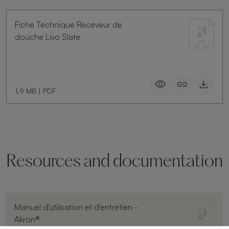
Fiche Technique Receveur de
douche Livo Slate
1.9 MB
|
PDF
Resources and documentation
Manuel d'utilisation et d'entretien -
Akron®