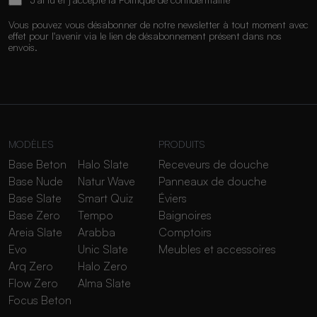
Vous pouvez vous désabonner de notre newsletter à tout moment avec
effet pour l'avenir via le lien de désabonnement présent dans nos
envois.
MODÈLES
PRODUITS
Base Beton
Halo Slate
Receveurs de douche
Base Nude
Natur Wave
Panneaux de douche
Base Slate
Smart Quiz
Éviers
Base Zero
Tempo
Baignoires
Areia Slate
Arabba
Comptoirs
Evo
Unic Slate
Meubles et accessoires
Arq Zero
Halo Zero
Flow Zero
Alma Slate
Focus Beton