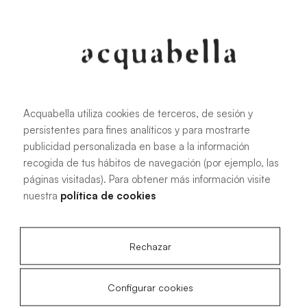
107.6 KB
|
PDF
Acquabella utiliza cookies de terceros, de sesión y
persistentes para fines analíticos y para mostrarte
Manuel d'installation des receveurs
publicidad personalizada en base a la información
de douche Akron®
recogida de tus hábitos de navegación (por ejemplo, las
páginas visitadas). Para obtener más información visite
nuestra
política de cookies
4.15 MB
|
PDF
Rechazar
Configurar cookies
Plans techniques Livo Slate