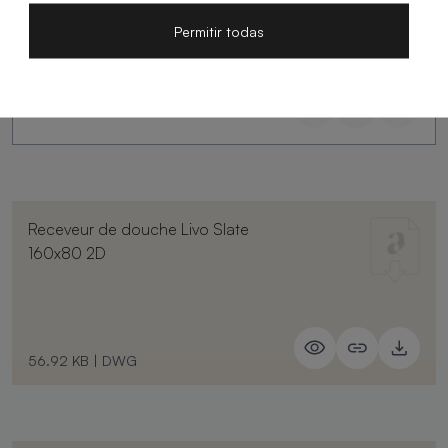
Permitir todas
Receveur de douche Livo Slate
160x80 2D
56.92 KB
|
DWG