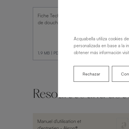
Fiche Technique Receveur
de douche Livo Slate
Acquabella utiliza cookies de
personalizada en base a la i
obtener más información visi
1.9 MB
|
PDF
Rechazar
Conf
Resources and doc
Manuel d'utilisation et
d'entretien - Akron®