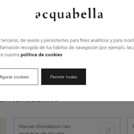
 terceros, de sesión y persistentes para fines analíticos y para most
nformación recogida de tus hábitos de navegación (por ejemplo, las p
te nuestra
política de cookies
igurar cookies
Permitir todas
umentation
Manuel d'installation des
receveurs de douche