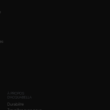
e
e
es
À PROPOS
D'ACQUABELLA
Durabilité
Travaillez avec nous