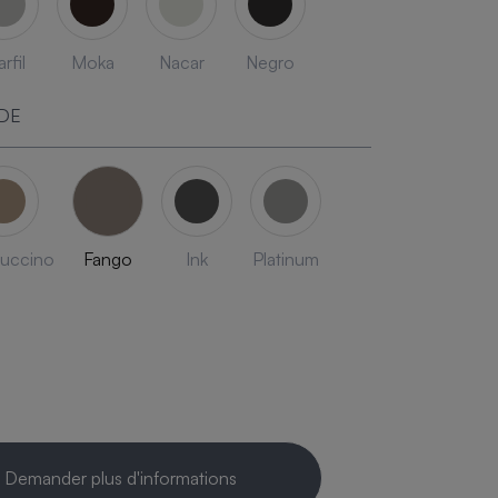
rfil
Moka
Nacar
Negro
DE
uccino
Fango
Ink
Platinum
Demander plus d'informations