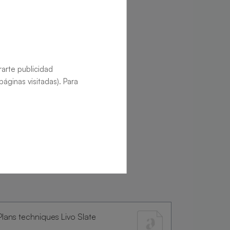
rarte publicidad
áginas visitadas). Para
Plans techniques Livo Slate