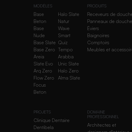
MODÈLES
PRODUITS
Base
Halo Slate
Receveurs de douch
Beton
Natur
Panneaux de douch
Base
Wave
Éviers
Nude
Smart
Baignoires
Base Slate
Quiz
Comptoirs
Base Zero
Tempo
Meubles et accessoir
Areia
Arabba
Slate Evo
Unic Slate
Arq Zero
Halo Zero
Flow Zero
Alma Slate
Focus
Beton
PROJETS
DOMAINE
PROFESSIONNEL
Clinique Dentaire
Architectes et
Dentibela
designers d'intérieur