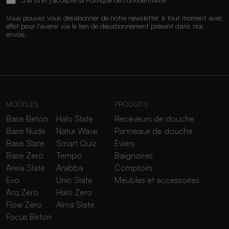
Vous pouvez vous désabonner de notre newsletter à tout moment avec
effet pour l'avenir via le lien de désabonnement présent dans nos
envois.
MODÈLES
PRODUITS
Base Beton
Halo Slate
Receveurs de douche
Base Nude
Natur Wave
Panneaux de douche
Base Slate
Smart Quiz
Éviers
Base Zero
Tempo
Baignoires
Areia Slate
Arabba
Comptoirs
Evo
Unic Slate
Meubles et accessoires
Arq Zero
Halo Zero
Flow Zero
Alma Slate
Focus Beton