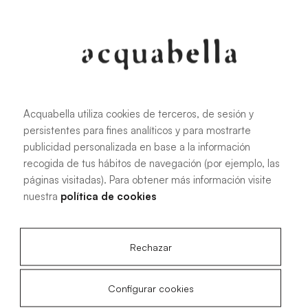
107.6 KB
|
PDF
Acquabella utiliza cookies de terceros, de sesión y
persistentes para fines analíticos y para mostrarte
Manuel d'installation des receveurs
publicidad personalizada en base a la información
de douche Akron®
recogida de tus hábitos de navegación (por ejemplo, las
páginas visitadas). Para obtener más información visite
nuestra
política de cookies
4.15 MB
|
PDF
Rechazar
Configurar cookies
Plans techniques Livo Slate