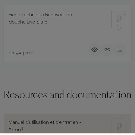
Fiche Technique Receveur de
douche Livo Slate
1.9 MB
|
PDF
Resources and documentation
Manuel d'utilisation et d'entretien -
Akron®