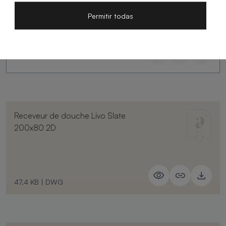
Permitir todas
Receveur de douche Livo Slate
200x80 2D
47.4 KB
|
DWG