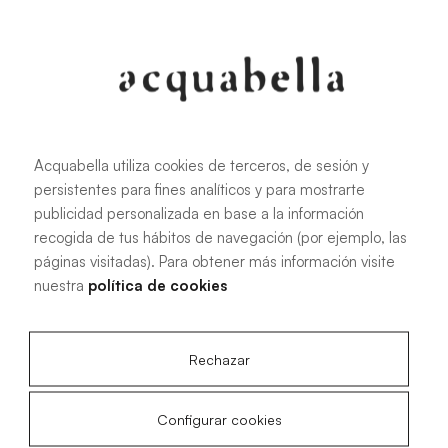
107.6 KB
|
PDF
Acquabella utiliza cookies de terceros, de sesión y
persistentes para fines analíticos y para mostrarte
Manuel d'installation des receveurs
publicidad personalizada en base a la información
de douche Akron®
recogida de tus hábitos de navegación (por ejemplo, las
páginas visitadas). Para obtener más información visite
nuestra
política de cookies
4.15 MB
|
PDF
Rechazar
Configurar cookies
Plans techniques Livo Slate