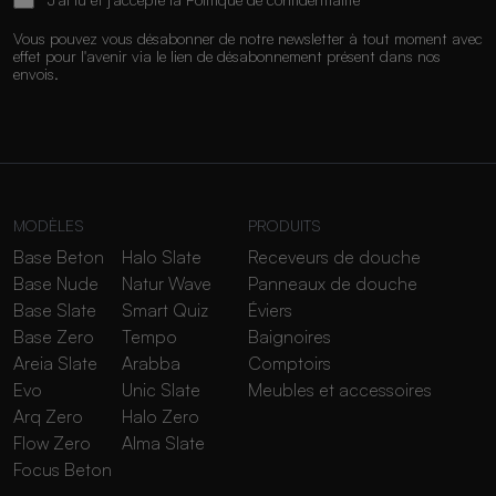
Vous pouvez vous désabonner de notre newsletter à tout moment avec
effet pour l'avenir via le lien de désabonnement présent dans nos
envois.
MODÈLES
PRODUITS
Base Beton
Halo Slate
Receveurs de douche
Base Nude
Natur Wave
Panneaux de douche
Base Slate
Smart Quiz
Éviers
Base Zero
Tempo
Baignoires
Areia Slate
Arabba
Comptoirs
Evo
Unic Slate
Meubles et accessoires
Arq Zero
Halo Zero
Flow Zero
Alma Slate
Focus Beton