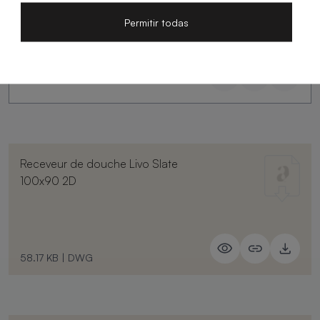
Permitir todas
Receveur de douche Livo Slate
100x90 2D
58.17 KB
|
DWG