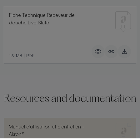
Fiche Technique Receveur de
douche Livo Slate
1.9 MB
|
PDF
Resources and documentation
Manuel d'utilisation et d'entretien -
Akron®