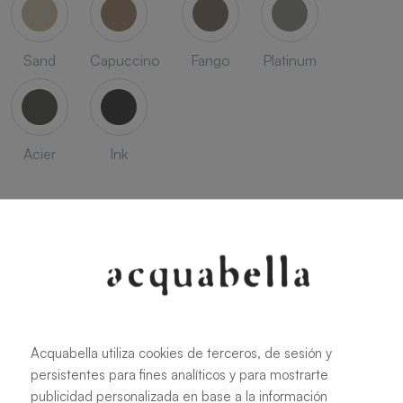
Sand
Capuccino
Fango
Platinum
Acier
Ink
SEASON
Acquabella utiliza cookies de terceros, de sesión y
Savanna
Terracota
Niebla
Cobalto
persistentes para fines analíticos y para mostrarte
publicidad personalizada en base a la información