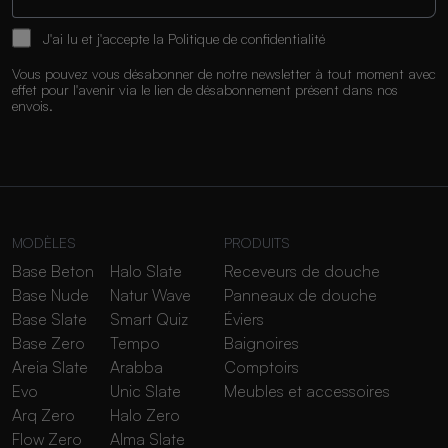
J'ai lu et j'accepte la
Politique de confidentialité
Vous pouvez vous désabonner de notre newsletter à tout moment avec
effet pour l'avenir via le lien de désabonnement présent dans nos
envois.
MODÈLES
PRODUITS
Base Beton
Halo Slate
Receveurs de douche
Base Nude
Natur Wave
Panneaux de douche
Base Slate
Smart Quiz
Éviers
Base Zero
Tempo
Baignoires
Areia Slate
Arabba
Comptoirs
Evo
Unic Slate
Meubles et accessoires
Arq Zero
Halo Zero
Flow Zero
Alma Slate