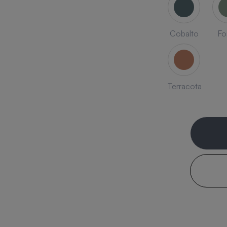
Cobalto
Fo
Terracota