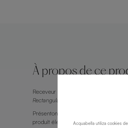
À propos de ce pro
Receveur de douche
Kos Slate Slate N
Rectangulaire 140 X 100
Présentons le receveur de douche Kos
produit élégant et moderne avec un des
Acquabella utiliza cookies de