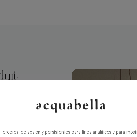
duit
egro
 Slate, un
ign original
 terceros, de sesión y persistentes para fines analíticos y para most