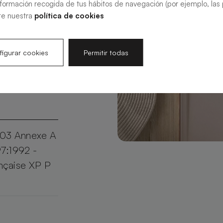
nformación recogida de tus hábitos de navegación (por ejemplo, las p
e maximales.
te nuestra
política de cookies
, le Halo
orte quel
igurar cookies
Permitir todas
douche
03 Annexe A
97:1992 -
nçaise XP P