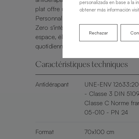
personalizada en base a la i
plat offre une sécurité et une éléganc
obtener más información visi
Personnalisable en taille et en couleur
Zero s'intègre parfaitement dans n'imp
Rechazar
Conf
espace, élevant votre expérience de 
quotidienne.
Caractéristiques techniques
Antidérapant
UNE-ENV 12633:20
- Classe 3 DIN 510
Classe C Norme fra
05-010 - PN 24
Format
70x100 cm