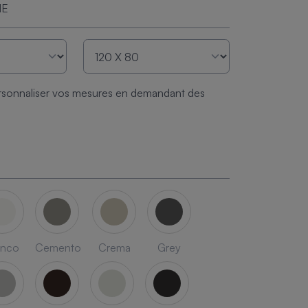
ME
sonnaliser vos mesures en demandant des
anco
Cemento
Crema
Grey