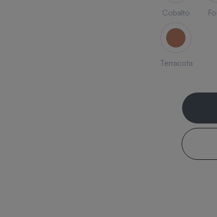
Cobalto
Fo
Terracota