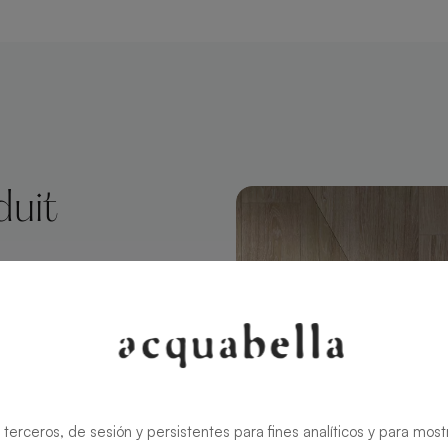
duit
Sand
cquabella
son design
ce
 terceros, de sesión y persistentes para fines analíticos y para most
ceveur ultra-