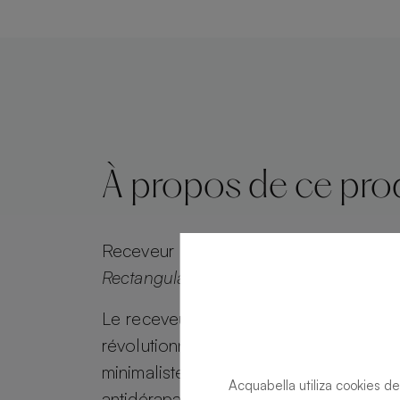
À propos de ce pro
Receveur de douche
Halo Zero Zero 
Rectangulaire 120 X 80
Le receveur de douche Halo Zero d'A
révolutionne votre salle de bain avec 
minimaliste et élégant. Avec une surfa
Acquabella utiliza cookies de
antidérapante et antibactérienne, ce re