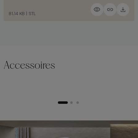
81.14 KB
|
STL
Accessoires
Socle de levage