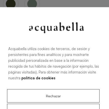
Oliva
Forest
Acquabella utiliza cookies de terceros, de sesión y
persistentes para fines analíticos y para mostrarte
Toutes les dimensions
publicidad personalizada en base a la información
recogida de tus hábitos de navegación (por ejemplo, las
páginas visitadas). Para obtener más información visite
100 X 70 cm
200 X 70 cm
nuestra
política de cookies
120 X 70 cm
100 X 80 cm
140 X 70 cm
120 X 80 cm
Rechazar
160 X 70 cm
140 X 80 cm
180 X 70 cm
160 X 80 cm