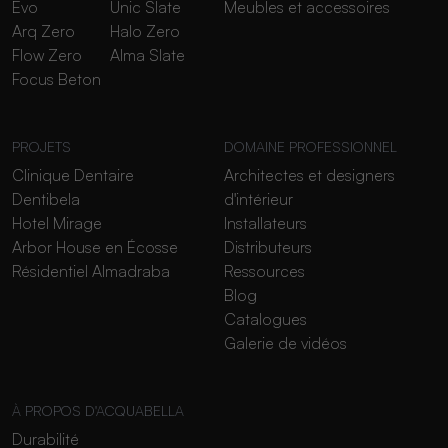
Evo
Unic Slate
Meubles et accessoires
Arq Zero
Halo Zero
Flow Zero
Alma Slate
Focus Beton
PROJETS
DOMAINE PROFESSIONNEL
Clinique Dentaire
Architectes et designers
Dentibela
d'intérieur
Hotel Mirage
Installateurs
Arbor House en Écosse
Distributeurs
Résidentiel Almadraba
Ressources
Blog
Catalogues
Galerie de vidéos
À PROPOS D'ACQUABELLA
Durabilité