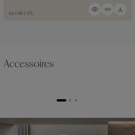
66.1 KB
|
STL
Accessoires
Socle de levage