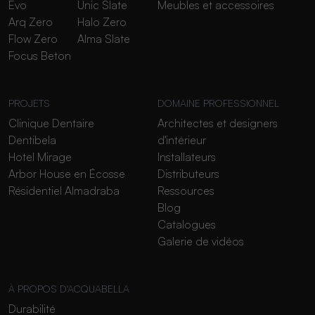
Evo
Unic Slate
Meubles et accessoires
Arq Zero
Halo Zero
Flow Zero
Alma Slate
Focus Beton
PROJETS
DOMAINE PROFESSIONNEL
Clinique Dentaire
Architectes et designers
Dentibela
d'intérieur
Hotel Mirage
Installateurs
Arbor House en Écosse
Distributeurs
Résidentiel Almadraba
Ressources
Blog
Catalogues
Galerie de vidéos
À PROPOS D'ACQUABELLA
Durabilité