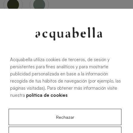
Oliva
Forest
Acquabella utiliza cookies de terceros, de sesión y
persistentes para fines analíticos y para mostrarte
Toutes les dimensions
publicidad personalizada en base a la información
recogida de tus hábitos de navegación (por ejemplo, las
páginas visitadas). Para obtener más información visite
100 X 70 cm
200 X 70 cm
nuestra
política de cookies
120 X 70 cm
100 X 80 cm
140 X 70 cm
120 X 80 cm
Rechazar
160 X 70 cm
140 X 80 cm
180 X 70 cm
160 X 80 cm